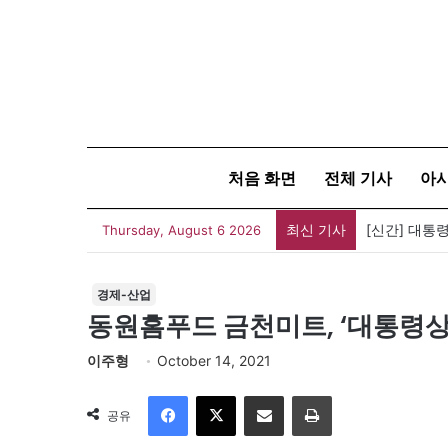
처음 화면
전체 기사
아
최신 기사
[신간] 대통
Thursday, August 6 2026
경제-산업
동원홈푸드 금천미트, ‘대통령상 
이주형
October 14, 2021
Facebook
X
이메일
인쇄
공유