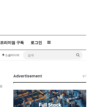
프리미엄 구독
로그인
Sidebar
검
소셜미디어
색
Advertisement
소요