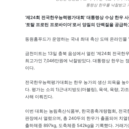
통령상 한우를 낙찰받고 
‘제24회 전국한우능력평가대회’ 대통령상 수상 한우 사
‘토탈 프로틴 프로바이더’로서 양질의 단백질을 공급하
동원홈푸드가 운영하는 국내 최대 축산 도매 온라인몰 ‘금
금천미트는 13일 충북 음성에서 열린 ‘제24회 전국
최고가인 7,046만원에 낙찰받았다. 대통령상 한우는 
이다.
전국한우능력평가대회는 한우 농가의 생산 의욕을 높이고
다. 평가는 소의 1)근내지방도(마블링), 육색, 육량,
사해 이뤄진다.
이번 대회는 농림축산식품부, 한국종축개량협회, 전국한
판장에서 열렸으며, 총 240두의 한우가 출품되어 치열
출하체중 897kg, 도축체중 542kg을 기록했다. 거래가