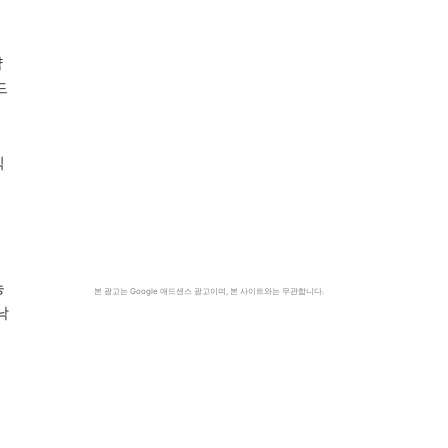
약
드
식
농
본 광고는 Google 애드센스 광고이며, 본 사이트와는 무관합니다.
낙