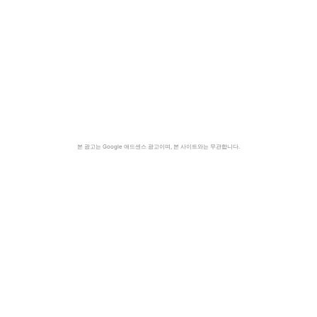
본 광고는 Google 애드센스 광고이며, 본 사이트와는 무관합니다.