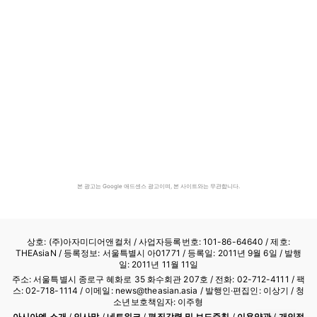
본 광고는 Google 애드센스 광고이며, 본 사이트와는 무관합니다.
상호: (주)아자미디어앤컬처 /
사업자등록번호: 101-86-64640
/ 제호:
THEAsiaN / 등록정보: 서울특별시 아01771 / 등록일: 2011년 9월 6일 / 발행
일: 2011년 11월 11일
주소: 서울특별시 종로구 혜화로 35 화수회관 207호 / 전화: 02-712-4111 /
팩
스: 02-718-1114
/ 이메일: news@theasian.asia / 발행인·편집인: 이상기 / 청
소년보호책임자: 이주형
아시아엔 소개
/
인사말
/
네트워크
/
편집강령 및 보도준칙
/
이용약관
/
개인정