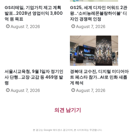
GS리테일, 기업가치 제고 계획
GS25, 세계 디자인 어워드 2관
발표…2028년 영업이익 3,800
왕…‘소비뇽레몬블랑하이볼’ 디
억 원 목표
자인 경쟁력 인정
August 7, 2026
August 7, 2026
서울시교육청, 9월 1일자 정기인
경복대 교수진, 디지털 미디어아
사 단행…교장·교감 등 469명 발
트 페스타 참가…AI로 민화 새롭
령
게 해석
August 7, 2026
August 7, 2026
의견 남기기
본 광고는 Google 애드센스 광고이며, 본 사이트와는 무관합니다.