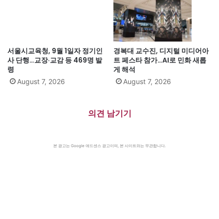
서울시교육청, 9월 1일자 정기인
경복대 교수진, 디지털 미디어아
사 단행…교장·교감 등 469명 발
트 페스타 참가…AI로 민화 새롭
령
게 해석
August 7, 2026
August 7, 2026
의견 남기기
본 광고는 Google 애드센스 광고이며, 본 사이트와는 무관합니다.