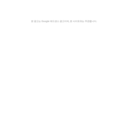
본 광고는 Google 애드센스 광고이며, 본 사이트와는 무관합니다.