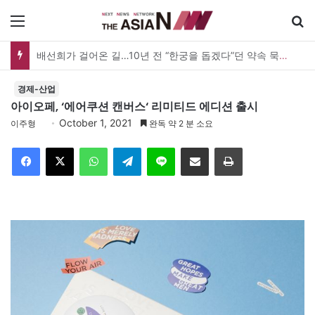
메뉴
배선희가 걸어온 길…10년 전 “한궁을 돕겠다”던 약속 묵묵히 실천
경제-산업
아이오페, ‘에어쿠션 캔버스‘ 리미티드 에디션 출시
October 1, 2021
이주형
완독 약 2 분 소요
Facebook
X
WhatsApp
Telegram
Line
이메일
인쇄