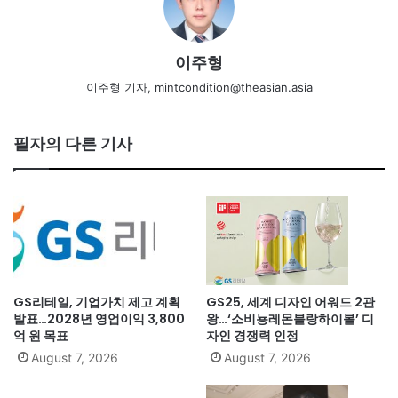
이주형
이주형 기자, mintcondition@theasian.asia
필자의 다른 기사
GS리테일, 기업가치 제고 계획
GS25, 세계 디자인 어워드 2관
발표…2028년 영업이익 3,800
왕…‘소비뇽레몬블랑하이볼’ 디
억 원 목표
자인 경쟁력 인정
August 7, 2026
August 7, 2026