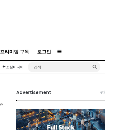
프리미엄 구독
로그인
Sidebar
검
소셜미디어
색
Advertisement
소요