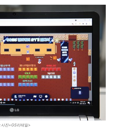
<사진=GS리테일>