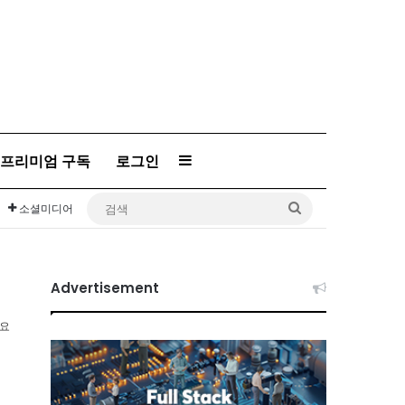
프리미엄 구독
로그인
Sidebar
검
소셜미디어
색
Advertisement
소요