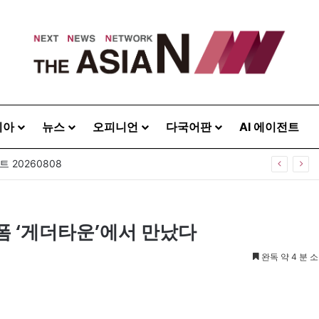
시아
뉴스
오피니언
다국어판
AI 에이전트
 20260808
폼 ‘게더타운’에서 만났다
완독 약 4 분 