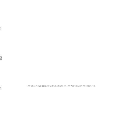
월
츠
절
본 광고는 Google 애드센스 광고이며, 본 사이트와는 무관합니다.
플