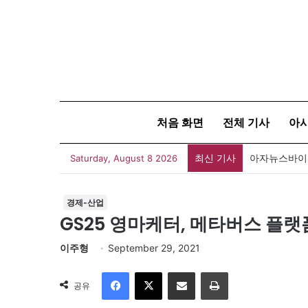
처음 화면
전체 기사
아
최신 기사
아자뉴스바이트
Saturday, August 8 2026
경제-산업
GS25 영마케터, 메타버스 플랫
이주형
September 29, 2021
Facebook
X
이메일
인쇄
공유