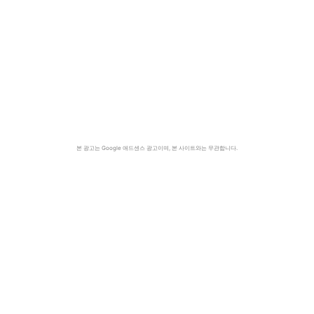
본 광고는 Google 애드센스 광고이며, 본 사이트와는 무관합니다.