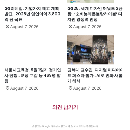
GS리테일, 기업가치 제고 계획
GS25, 세계 디자인 어워드 2관
발표…2028년 영업이익 3,800
왕…‘소비뇽레몬블랑하이볼’ 디
억 원 목표
자인 경쟁력 인정
August 7, 2026
August 7, 2026
서울시교육청, 9월 1일자 정기인
경복대 교수진, 디지털 미디어아
사 단행…교장·교감 등 469명 발
트 페스타 참가…AI로 민화 새롭
령
게 해석
August 7, 2026
August 7, 2026
의견 남기기
본 광고는 Google 애드센스 광고이며, 본 사이트와는 무관합니다.