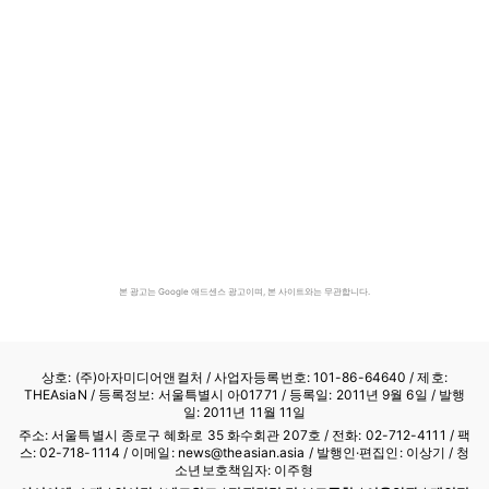
본 광고는 Google 애드센스 광고이며, 본 사이트와는 무관합니다.
상호: (주)아자미디어앤컬처 /
사업자등록번호: 101-86-64640
/ 제호:
THEAsiaN / 등록정보: 서울특별시 아01771 / 등록일: 2011년 9월 6일 / 발행
일: 2011년 11월 11일
주소: 서울특별시 종로구 혜화로 35 화수회관 207호 / 전화: 02-712-4111 /
팩
스: 02-718-1114
/ 이메일: news@theasian.asia / 발행인·편집인: 이상기 / 청
소년보호책임자: 이주형