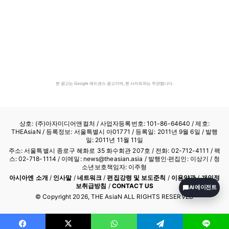
본 광고는 Google 애드센스 광고이며, 본 사이트와는 무관합니다.
상호: (주)아자미디어앤컬처 /
사업자등록번호: 101-86-64640
/ 제호:
THEAsiaN / 등록정보: 서울특별시 아01771 / 등록일: 2011년 9월 6일 / 발행
일: 2011년 11월 11일
주소: 서울특별시 종로구 혜화로 35 화수회관 207호 / 전화: 02-712-4111 /
팩
스: 02-718-1114
/ 이메일: news@theasian.asia / 발행인·편집인: 이상기 / 청
소년보호책임자: 이주형
아시아엔 소개
/
인사말
/
네트워크
/
편집강령 및 보도준칙
/
이용약관
/
개인정
보취급방침
/
CONTACT US
AI 에이전트
© Copyright
2026
, THE AsiaN ALL RIGHTS RESERVED