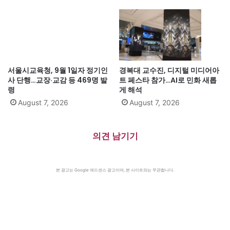
서울시교육청, 9월 1일자 정기인
경복대 교수진, 디지털 미디어아
사 단행…교장·교감 등 469명 발
트 페스타 참가…AI로 민화 새롭
령
게 해석
August 7, 2026
August 7, 2026
의견 남기기
본 광고는 Google 애드센스 광고이며, 본 사이트와는 무관합니다.