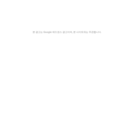
본 광고는 Google 애드센스 광고이며, 본 사이트와는 무관합니다.