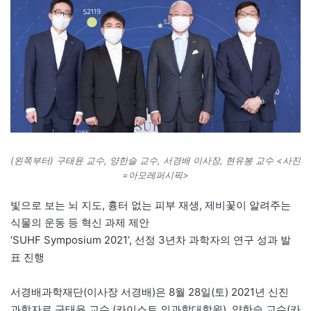
(왼쪽부터) 구태윤 교수, 양한슬 교수, 서경배 이사장, 현유봉 교수 <사진
=아모레퍼시픽>
빛으로 보는 뇌 지도, 흉터 없는 피부 재생, 제비꽃이 알려주는
식물의 운동 등 혁신 과제 제안
‘SUHF Symposium 2021’, 선정 3년차 과학자의 연구 성과 발
표 진행
서경배과학재단(이사장 서경배)은 8월 28일(토) 2021년 신진
과학자로 구태윤 교수 (카이스트 의과학대학원), 양한슬 교수(카