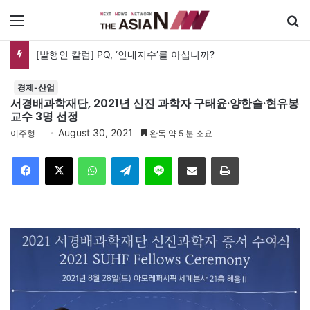
메뉴
[발행인 칼럼] PQ, ‘인내지수’를 아십니까?
경제-산업
서경배과학재단, 2021년 신진 과학자 구태윤·양한슬·현유봉
교수 3명 선정
August 30, 2021
이주형
완독 약 5 분 소요
Facebook
X
WhatsApp
Telegram
Line
이메일
인쇄