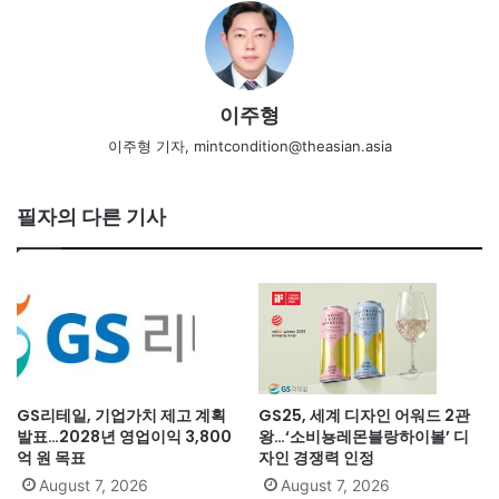
이주형
이주형 기자, mintcondition@theasian.asia
필자의 다른 기사
GS리테일, 기업가치 제고 계획
GS25, 세계 디자인 어워드 2관
발표…2028년 영업이익 3,800
왕…‘소비뇽레몬블랑하이볼’ 디
억 원 목표
자인 경쟁력 인정
August 7, 2026
August 7, 2026