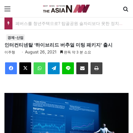
메뉴
[발행인 칼럼] PQ, ‘인내지수’를 아십니까?
경제-산업
인터컨티넨탈 ‘하이브리드 버추얼 미팅 패키지’ 출시
August 26, 2021
이주형
완독 약 3 분 소요
Facebook
X
WhatsApp
Telegram
Line
이메일
인쇄