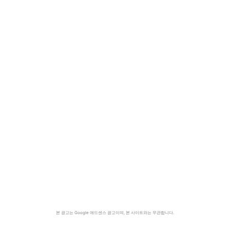
본 광고는 Google 애드센스 광고이며, 본 사이트와는 무관합니다.