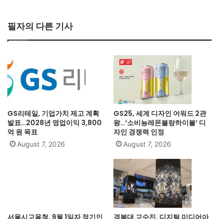
필자의 다른 기사
GS리테일, 기업가치 제고 계획
GS25, 세계 디자인 어워드 2관
발표…2028년 영업이익 3,800
왕…‘소비뇽레몬블랑하이볼’ 디
억 원 목표
자인 경쟁력 인정
August 7, 2026
August 7, 2026
서울시교육청, 9월 1일자 정기인
경복대 교수진, 디지털 미디어아