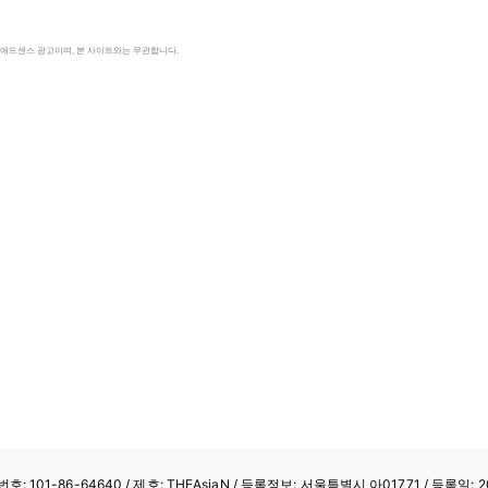
le 애드센스 광고이며, 본 사이트와는 무관합니다.
: 101-86-64640
/ 제호: THEAsiaN / 등록정보: 서울특별시 아01771 / 등록일: 20