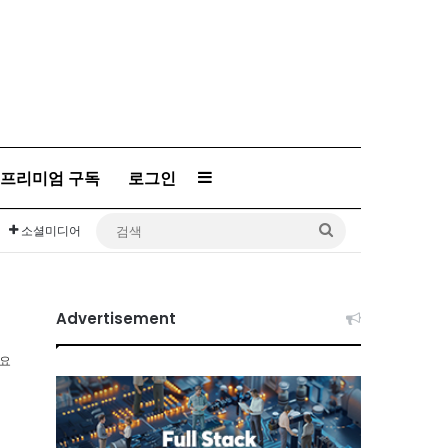
프리미엄 구독
로그인
Sidebar
검
소셜미디어
색
Advertisement
소요