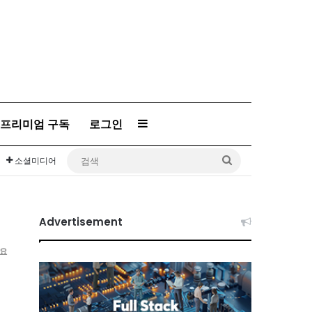
프리미엄 구독
로그인
Sidebar
검
소셜미디어
색
Advertisement
소요