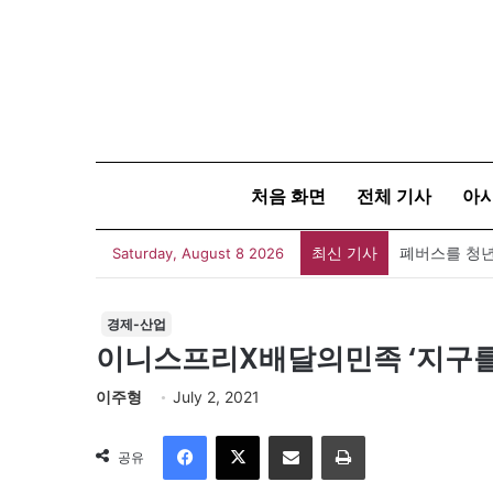
처음 화면
전체 기사
아
최신 기사
폐버스를 청년
Saturday, August 8 2026
경제-산업
이니스프리X배달의민족 ‘지구를
이주형
July 2, 2021
Facebook
X
이메일
인쇄
공유