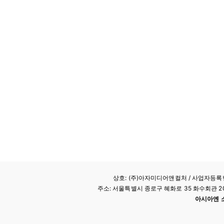
상호: (주)아자미디어앤컬처 /
사업자등록번호
주소: 서울특별시 종로구 혜화로 35 화수회관 207호 
아시아엔 