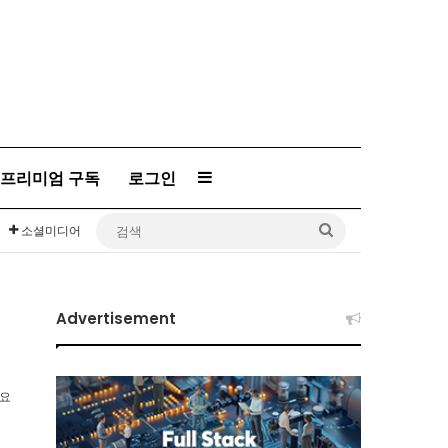
프리미엄 구독
로그인
Sidebar
검
소셜미디어
색
Advertisement
소요