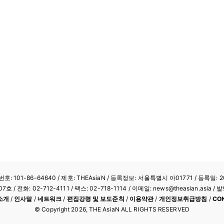
: 101-86-64640
/ 제호: THEAsiaN / 등록정보: 서울특별시 아01771 / 등록일: 20
/ 전화: 02-712-4111 /
팩스: 02-718-1114
/ 이메일: news@theasian.asi
소개
/
인사말
/
네트워크
/
편집강령 및 보도준칙
/
이용약관
/
개인정보취급방침
/
CO
© Copyright
2026
, THE AsiaN ALL RIGHTS RESERVED