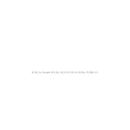
본 광고는 Google 애드센스 광고이며, 본 사이트와는 무관합니다.