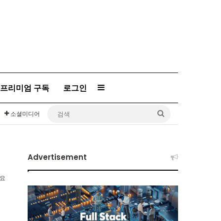
프리미엄 구독
로그인
Sidebar
검
소셜미디어
색
Advertisement
소요