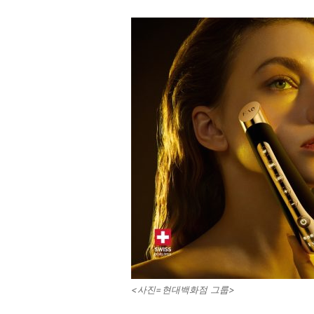
<사진=현대백화점 그룹>