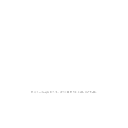
본 광고는 Google 애드센스 광고이며, 본 사이트와는 무관합니다.