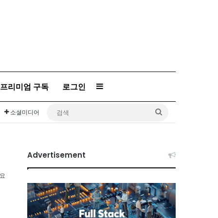
프리미엄 구독
로그인
Sidebar
검
소셜미디어
색
Advertisement
소요