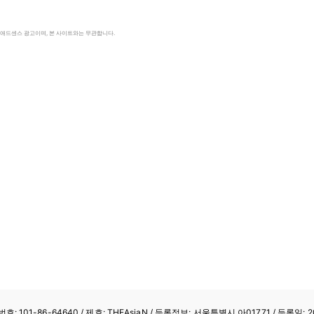
le 애드센스 광고이며, 본 사이트와는 무관합니다.
: 101-86-64640
/ 제호: THEAsiaN / 등록정보: 서울특별시 아01771 / 등록일: 20