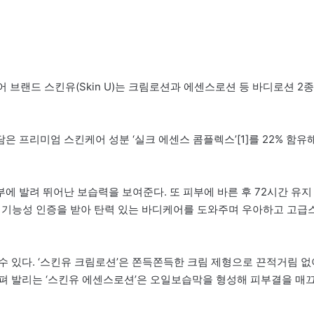
브랜드 스킨유(Skin U)는 크림로션과 에센스로션 등 바디로션 2종
 프리미엄 스킨케어 성분 ‘실크 에센스 콤플렉스’[1]를 22% 함유
 발려 뛰어난 보습력을 보여준다. 또 피부에 바른 후 72시간 유지
이중 기능성 인증을 받아 탄력 있는 바디케어를 도와주며 우아하고 고급
수 있다. ‘스킨유 크림로션’은 쫀득쫀득한 크림 제형으로 끈적거림 없
펴 발리는 ‘스킨유 에센스로션’은 오일보습막을 형성해 피부결을 매