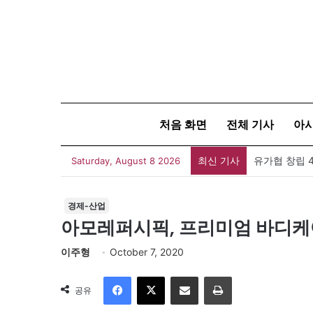
처음 화면
전체 기사
아
최신 기사
유가협 창립 
Saturday, August 8 2026
경제-산업
아모레퍼시픽, 프리미엄 바디케어
이주형
October 7, 2020
Facebook
X
이메일
인쇄
공유