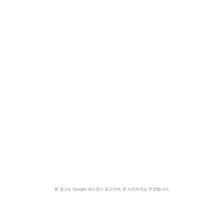
본 광고는 Google 애드센스 광고이며, 본 사이트와는 무관합니다.