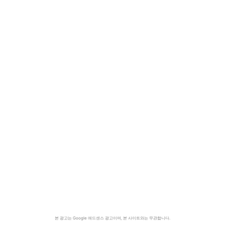
본 광고는 Google 애드센스 광고이며, 본 사이트와는 무관합니다.