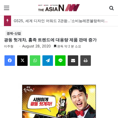
메뉴
GS25, 세계 디자인 어워드 2관왕…‘소비뇽레몬블랑하이볼’ 디자인 경쟁력 인정
경제-산업
광동 헛개차, 홈족 트렌드에 대용량 제품 판매 증가
August 28, 2020
이주형
완독 약 2 분 소요
Facebook
X
WhatsApp
Telegram
Line
이메일
인쇄