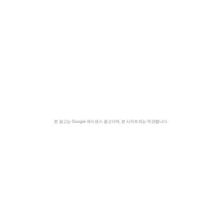
본 광고는 Google 애드센스 광고이며, 본 사이트와는 무관합니다.