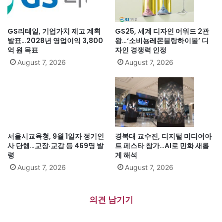
GS리테일, 기업가치 제고 계획
GS25, 세계 디자인 어워드 2관
발표…2028년 영업이익 3,800
왕…‘소비뇽레몬블랑하이볼’ 디
억 원 목표
자인 경쟁력 인정
August 7, 2026
August 7, 2026
서울시교육청, 9월 1일자 정기인
경복대 교수진, 디지털 미디어아
사 단행…교장·교감 등 469명 발
트 페스타 참가…AI로 민화 새롭
령
게 해석
August 7, 2026
August 7, 2026
의견 남기기