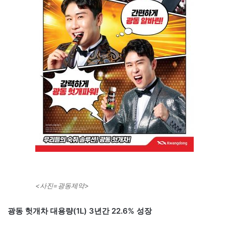
<사진=광동제약>
광동 헛개차 대용량(1L) 3년간 22.6% 성장