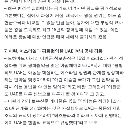
는 점에서 민심의 공분이 커졌다는 것.
– 최근 반정부 집회에서는 금기로 여겨지던 왕실을 공개적으로
거론했다는 점에서 파장이 커짐. 태국에서 왕실 권위는 어느 입
헌군주국과 비교할 수 없을 만큼 높아, 왕가에 대한 부정적 묘사
등은 왕실 모독죄로 최고 15년의 징역형에 처할 수 있음. 이런
이유로 왕실에 대한 언급은 태국 내에서 금기시돼 왔음.
7. 이란, 이스라엘과 평화협약한 UAE 겨냥 공세 강화
– 모하마드 바게리 이란군 참모총장은 16일 이스라엘과 관계 정
상화를 위해 평화협약을 맺은 아랍에미리트(UAE)에 대해 “불행
히도 UAE는 아동을 학살하는 이스라엘 정권과 관계를 정상화하
려는 협약을 맺었다”라며 “아랍 이슬람 국가가 그런 협약을 맺
다니 이는 용납할 수 없는 일이다”라고 비판. 그러면서 “이란군
도 UAE를 다른 셈법으로 다루게 될 것이다”라고 경고.
– 이란의 강경 보수신문 케이한은 15일 “악명높은 정권(이스라
엘)과 관계를 정상화하는 것은 자살행위로 UAE는 중동의 저항
조직의 표적이 됐다”라며 “헤즈볼라와 이라크 시아파 민병대는
이미 UAE를 합법적 표적으로 규정했다”라고 보도.