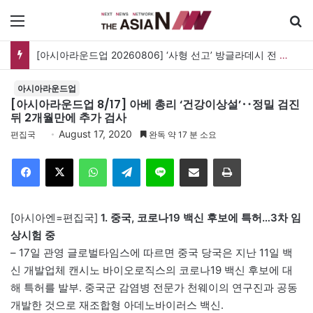
메뉴
[아시아라운드업 20260806] ‘사형 선고’ 방글라데시 전 총리, 도피국 인도서 연설
아시아라운드업
[아시아라운드업 8/17] 아베 총리 ‘건강이상설’‥정밀 검진
뒤 2개월만에 추가 검사
August 17, 2020
편집국
완독 약 17 분 소요
Facebook
X
WhatsApp
Telegram
Line
이메일
인쇄
[아시아엔=편집국]
1. 중국, 코로나19 백신 후보에 특허…3차 임
상시험 중
– 17일 관영 글로벌타임스에 따르면 중국 당국은 지난 11일 백
신 개발업체 캔시노 바이오로직스의 코로나19 백신 후보에 대
해 특허를 발부. 중국군 감염병 전문가 천웨이의 연구진과 공동
개발한 것으로 재조합형 아데노바이러스 백신.