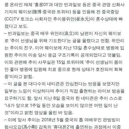
콩 온라인 매체 ‘홍콩01’과 대만 빈과일보 등은 중국 관영 신화사
기자의 웨이보(微博·중국판 트위터) 등을 인용해 전 중국중앙
(CC)TV 토크쇼 사회자인 추이융위안(崔永元)이 혼수상태에 빠
졌다고 보도.
– 빈과일보는 중국 배우 위안리(袁立)의 남편이 자신의 웨이보
로 ‘추이 선생님을 위해 기도한다’는 글을 올렸다고 전함. 위안리
는 추이의 친구. 이어 웨이보에 지난 13일 혼수상태로 병원에 입
원한 추이의 이송 당시 응급 구조기록이 공개되었다고 덧붙임.
이와 관련해 추이 사무실은 15일 트위터에 ‘추이 선생님이 몸이
안 좋아 병원에 입원해 치료 중으로 현재 상태가 호전되어 회복
중’이라고 밝힘.
– 이 글을 본 대다수의 네티즌은 안심한다는 반응을 보였지만
일부는 느낌이 이상하다며 추이가 직접 출현하는 라이브 방송을
요구하기도 함. 앞서 지난 8일 중국의 한 네티즌은 추이 스스로
“내가 앞으로 1주일 동안 모습을 보이지 않으면 어떤 일이 난
것”이라고 밝힌 영상을 올린 바 있음.
– 이에 앞서 추이는 2018년 5월 중국의 톱 여배우인 판빙빙이
펑샤오강(馮小剛) 감독의 ‘휴대폰2’에 출연하는 과정에서 이중