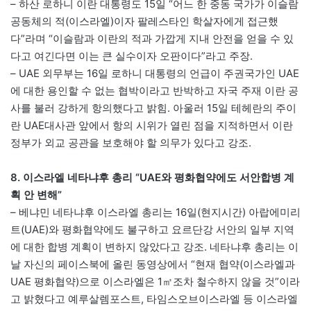
– 하산 로하니 이란 대통령도 15일 “어느 한 중동 국가가 이슬람
공동체의 적(이스라엘)이자 팔레스타인 학살자에게 접근했
다”라며 “이슬람과 이란의 적과 가깝게 지내 안전을 얻을 수 있
다고 여긴다면 이는 큰 실수이자 오판이다”라고 주장.
– UAE 외무부는 16일 로하니 대통령의 언급이 주권국가인 UAE
에 대한 용인할 수 없는 협박이라고 반박하고 자국 주재 이란 공
사를 불러 강하게 항의했다고 밝힘. 아울러 15일 테헤란의 주이
란 UAE대사관 앞에서 항의 시위가 열린 점을 지적하면서 이란
정부가 외교 공관을 보호해야 할 의무가 있다고 강조.
8. 이스라엘 네타냐후 총리 “UAE와 평화협약에도 서안합병 계
획 안 변해”
– 베냐민 네타냐후 이스라엘 총리는 16일(현지시간) 아랍에미리
트(UAE)와 평화협약에도 불구하고 요르단강 서안의 일부 지역
에 대한 합병 계획이 변하지 않았다고 강조. 네타냐후 총리는 이
날 자신의 페이스북에 올린 동영상에서 “현재 협약(이스라엘과
UAE 평화협약)으로 이스라엘은 1㎡조차 철수하지 않을 것”이라
고 밝혔다고 예루살렘포스트, 타임스오브이스라엘 등 이스라엘