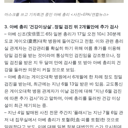
마스크를 쓰고 기자회견 중인 아베 총리 <사진=EPA/연합뉴스>
3. 아베 총리 ‘건강이상설’‥정밀 검진 뒤 2개월만에 추가 검사
– 아베 신조(安倍晋三·65) 일본 총리가 17일 오전 10시 30분께
도쿄 게이오(慶應)대학 병원에 들어갔다고 전함. 이와 관련 총리
실 관계자는 건강관리를 확실히 하기 위해 여름 휴가를 이용해
당일 검진을 받는 것이라며 통상적인 검진임을 강조했으나, 정
밀 검진을 받은 지 두 달여 만에 검사를 또 받아 아베 총리의 건
강을 둘러싼 의문이 커질 것으로 보임.
– 아베 총리는 게이오대학 병원에서 6개월에 한 차례 정도 정밀
검진을 받는데, 최근에는 지난 6월 13일 받은 바 있음. 교도통신
은 게이오대학 병원 관계자가 이날 검진에 대해 “지난 6월 검진
에 따른 추가 검사”라고 말하며, 아베 총리를 둘러싼 건강 이상
설이 최근 제기되는 중.
– 지난 4일 발매된 사진 전문 주간지 ‘플래시’는 지난 7월 6일 관
저 내 집무실에서 아베 총리가 토혈(吐血·피를 토함)한 것으로
알려졌다고 보도. 이에 대해 일본 정부 대변인인 스가 요시히데