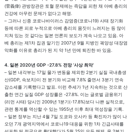
(菅義偉) 관방장관은 토혈 문제에는 즉답을 피한 채 아베 총리의
건강에 아무런 문제가 없다고 해명.
– 그러나 신종 코로나바이러스 감염증(코로나19) 사태 장기화
등에 따른 피로 누적으로 아베 총리의 몸짓이 느려지는 등 많이
지쳐 있는 것 같다는 일본 언론의 보도가 계속 나오고 있음. 아
베 총리는 제1차 집권 말기인 2007년 9월 지병인 궤양성 대장염
악화를 이유로 총리가 된 지 약 1년 만에 퇴진한 바 있음.
4. 일본 2020년 GDP -27.8% 전망 ‘사상 최악’
– 일본 내각부는 17일 물가 변동을 제외한 2분기 실질 국내총생
산(GDP, 속보치)이 전 분기와 비교해 7.8% 줄면서 3분기 연속
감소세를 기록했다고 발표. 이런 추세가 1년 지속하는 것으로 산
출한 연간 실질 GDP 성장률은 -27.8%. 이는 글로벌 금융위기
(리먼 사태) 당시인 2009년 1분기(-17.8%)보다 나쁜 실적으로,
관련 통계를 역산할 수 있는 1955년 이후 최대 역성장을 기록.
– 일본 정부는 지난 4월 7일 도쿄와 오사카 등 확진자가 많이 나
오던 7개 광역지역에서 코로나19 대응을 위한 1차 긴급사태를
선포한 뒤 전국으로 확대했다가 5월 25일 모두 해제. 올 2분기