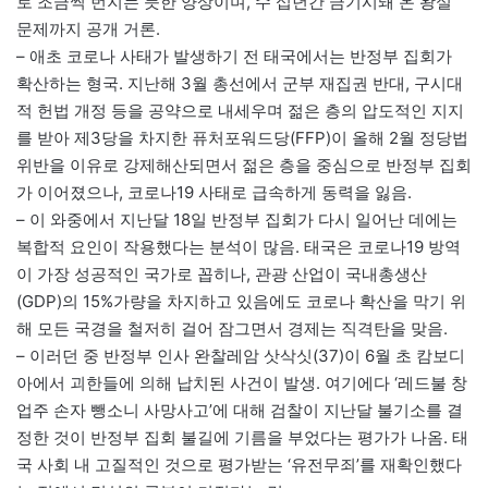
로 조금씩 번지는 듯한 양상이며, 수 십년간 금기시돼 온 왕실
문제까지 공개 거론.
– 애초 코로나 사태가 발생하기 전 태국에서는 반정부 집회가
확산하는 형국. 지난해 3월 총선에서 군부 재집권 반대, 구시대
적 헌법 개정 등을 공약으로 내세우며 젊은 층의 압도적인 지지
를 받아 제3당을 차지한 퓨처포워드당(FFP)이 올해 2월 정당법
위반을 이유로 강제해산되면서 젊은 층을 중심으로 반정부 집회
가 이어졌으나, 코로나19 사태로 급속하게 동력을 잃음.
– 이 와중에서 지난달 18일 반정부 집회가 다시 일어난 데에는
복합적 요인이 작용했다는 분석이 많음. 태국은 코로나19 방역
이 가장 성공적인 국가로 꼽히나, 관광 산업이 국내총생산
(GDP)의 15%가량을 차지하고 있음에도 코로나 확산을 막기 위
해 모든 국경을 철저히 걸어 잠그면서 경제는 직격탄을 맞음.
– 이러던 중 반정부 인사 완찰레암 삿삭싯(37)이 6월 초 캄보디
아에서 괴한들에 의해 납치된 사건이 발생. 여기에다 ‘레드불 창
업주 손자 뺑소니 사망사고’에 대해 검찰이 지난달 불기소를 결
정한 것이 반정부 집회 불길에 기름을 부었다는 평가가 나옴. 태
국 사회 내 고질적인 것으로 평가받는 ‘유전무죄’를 재확인했다