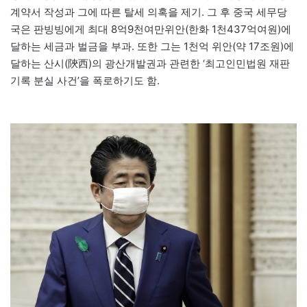
계약서 작성과 그에 따른 탈세 의혹을 제기. 그 후 중국 세무당
국은 판빙빙에게 최대 8억9천여만위안(한화 1천437억여원)에
달하는 세금과 벌금을 부과. 또한 그는 1천억 위안(약 17조원)에
달하는 산시(陝西)의 광산개발권과 관련한 ‘최고인민법원 재판
기록 분실 사건’을 폭로하기도 함.