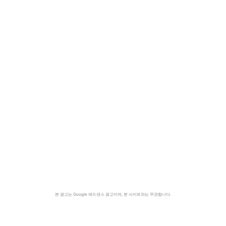
본 광고는 Google 애드센스 광고이며, 본 사이트와는 무관합니다.