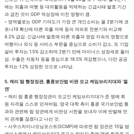
에는 외출과 여행 등 대외활동을 억제하는 긴급사태 발효 기간
과 겹친 것이 GDP 역성장에 미친 영향이 큼.
– 영역별로는 GDP 기여도가 가장 큰 개인소비는 올 2분기에 코
로나19 확산에 따른 외출 자제 등의 여파로 전분기와 비교해
8.2% 급감. 긴급사태 발효에 따른 외출과 영업 자숙의 영향으로
여행이나 외식 등 서비스 부문을 중심으로 소비가 감소. 또 기업
설비 투자는 1.5% 감소하며 2분기 만에 마이너스 성장세로 돌아
섬. 수출은 자동차 등을 중심으로 18.5% 격감했으나, 다만 공공
투자는 1.2% 성장한 것으로 나타남.
5. 캐리 람 행정장관, 홍콩보안법 비판 모교 케임브리지대와 ‘절
연’
– 캐리 람 홍콩 행정장관이 모교인 케임브리지대가 준 명예 회
원 자격을 스스로 던져버림. 영국 대학 측이 홍콩 국가보안법 통
과와 관련해 람 장관에게 비판성 서한을 보내자 이에 반발해 먼
저 관계를 끊겠다고 나선 것.
– 사우스차이나모닝포스트(SCMP)에 따르면 람 장관은 15일 밤
페이스북에서 케임브리지대 울프슨 칼리지 측에 명예 회원을 포