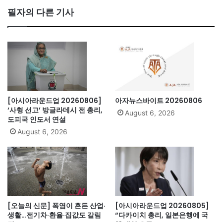
bo
필자의 다른 기사
ok
[아시아라운드업 20260806]
아자뉴스바이트 20260806
‘사형 선고’ 방글라데시 전 총리,
August 6, 2026
도피국 인도서 연설
August 6, 2026
[오늘의 신문] 폭염이 흔든 산업·
[아시아라운드업 20260805]
생활…전기차·환율·집값도 갈림
“다카이치 총리, 일본은행에 국