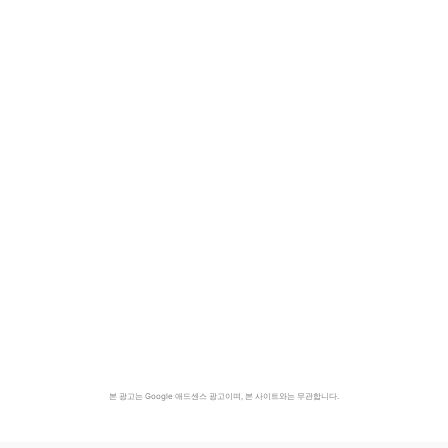
본 광고는 Google 애드센스 광고이며, 본 사이트와는 무관합니다.