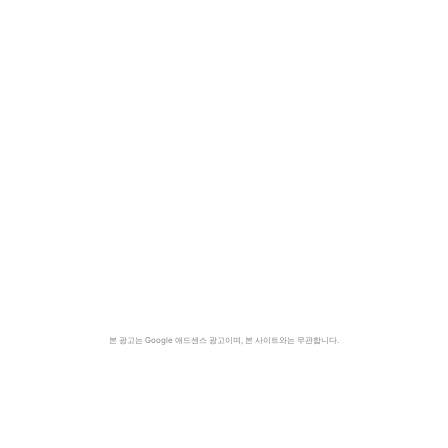
본 광고는 Google 애드센스 광고이며, 본 사이트와는 무관합니다.