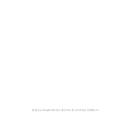
본 광고는 Google 애드센스 광고이며, 본 사이트와는 무관합니다.