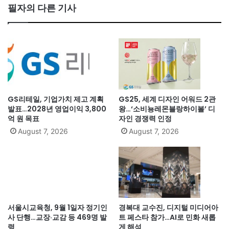
필자의 다른 기사
GS리테일, 기업가치 제고 계획
GS25, 세계 디자인 어워드 2관
발표…2028년 영업이익 3,800
왕…‘소비뇽레몬블랑하이볼’ 디
억 원 목표
자인 경쟁력 인정
August 7, 2026
August 7, 2026
서울시교육청, 9월 1일자 정기인
경복대 교수진, 디지털 미디어아
사 단행…교장·교감 등 469명 발
트 페스타 참가…AI로 민화 새롭
령
게 해석