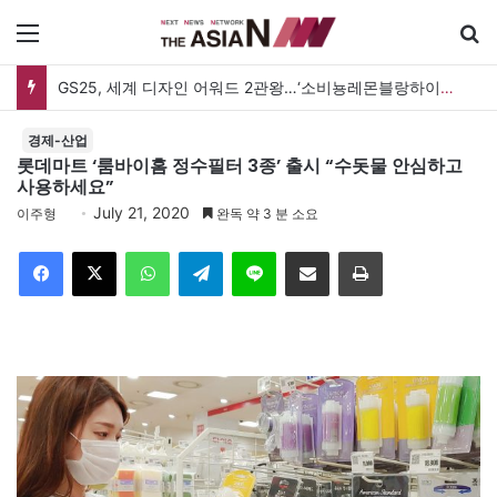
메뉴
GS25, 세계 디자인 어워드 2관왕…‘소비뇽레몬블랑하이볼’ 디자인 경쟁력 인정
경제-산업
롯데마트 ‘룸바이홈 정수필터 3종’ 출시 “수돗물 안심하고
사용하세요”
July 21, 2020
이주형
완독 약 3 분 소요
Facebook
X
WhatsApp
Telegram
Line
이메일
인쇄