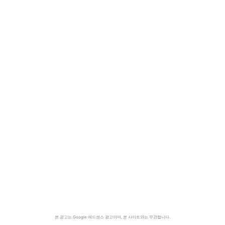
본 광고는 Google 애드센스 광고이며, 본 사이트와는 무관합니다.