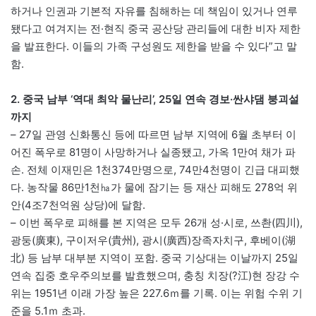
하거나 인권과 기본적 자유를 침해하는 데 책임이 있거나 연루
됐다고 여겨지는 전·현직 중국 공산당 관리들에 대한 비자 제한
을 발표한다. 이들의 가족 구성원도 제한을 받을 수 있다”고 말
함.
2. 중국 남부 ‘역대 최악 물난리’, 25일 연속 경보·싼샤댐 붕괴설
까지
– 27일 관영 신화통신 등에 따르면 남부 지역에 6월 초부터 이
어진 폭우로 81명이 사망하거나 실종됐고, 가옥 1만여 채가 파
손. 전체 이재민은 1천374만명으로, 74만4천명이 긴급 대피했
다. 농작물 86만1천㏊가 물에 잠기는 등 재산 피해도 278억 위
안(4조7천억원 상당)에 달함.
– 이번 폭우로 피해를 본 지역은 모두 26개 성·시로, 쓰촨(四川),
광둥(廣東), 구이저우(貴州), 광시(廣西)장족자치구, 후베이(湖
北) 등 남부 대부분 지역이 포함. 중국 기상대는 이날까지 25일
연속 집중 호우주의보를 발효했으며, 충칭 치장(?江)현 장강 수
위는 1951년 이래 가장 높은 227.6ｍ를 기록. 이는 위험 수위 기
준을 5.1ｍ 초과.