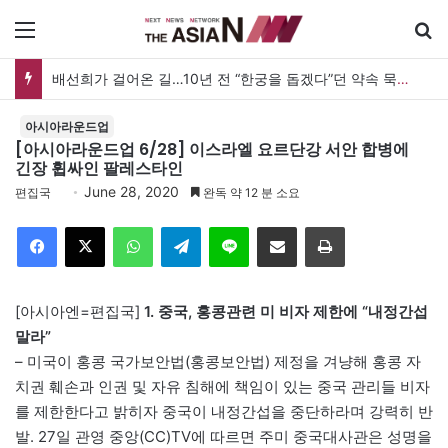
메뉴
배선희가 걸어온 길…10년 전 “한궁을 돕겠다”던 약속 묵묵히 실천
아시아라운드업
[아시아라운드업 6/28] 이스라엘 요르단강 서안 합병에
긴장 휩싸인 팔레스타인
June 28, 2020
편집국
완독 약 12 분 소요
Facebook
X
WhatsApp
Telegram
Line
이메일
인쇄
[아시아엔=편집국]
1. 중국, 홍콩관련 미 비자 제한에 “내정간섭
말라”
– 미국이 홍콩 국가보안법(홍콩보안법) 제정을 겨냥해 홍콩 자
치권 훼손과 인권 및 자유 침해에 책임이 있는 중국 관리들 비자
를 제한한다고 밝히자 중국이 내정간섭을 중단하라며 강력히 반
발. 27일 관영 중앙(CC)TV에 따르면 주미 중국대사관은 성명을