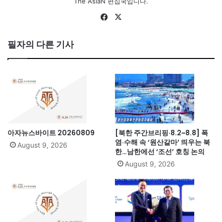
The AsiaN 편집국입니다.
Fa
X
ce
bo
필자의 다른 기사
ok
아자뉴스바이트 20260809
[북한 주간브리핑·8.2~8.8] 폭
염·수해 속 ‘원산갈마’ 띄우는 북
August 9, 2026
한…남한에선 ‘조선’ 호칭 논의
August 9, 2026