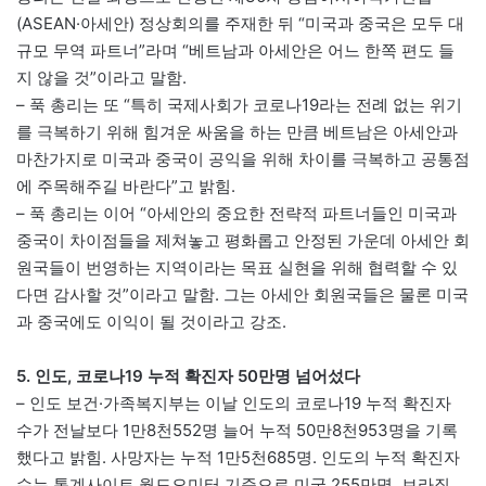
(ASEAN·아세안) 정상회의를 주재한 뒤 “미국과 중국은 모두 대
규모 무역 파트너”라며 “베트남과 아세안은 어느 한쪽 편도 들
지 않을 것”이라고 말함.
– 푹 총리는 또 “특히 국제사회가 코로나19라는 전례 없는 위기
를 극복하기 위해 힘겨운 싸움을 하는 만큼 베트남은 아세안과
마찬가지로 미국과 중국이 공익을 위해 차이를 극복하고 공통점
에 주목해주길 바란다”고 밝힘.
– 푹 총리는 이어 “아세안의 중요한 전략적 파트너들인 미국과
중국이 차이점들을 제쳐놓고 평화롭고 안정된 가운데 아세안 회
원국들이 번영하는 지역이라는 목표 실현을 위해 협력할 수 있
다면 감사할 것”이라고 말함. 그는 아세안 회원국들은 물론 미국
과 중국에도 이익이 될 것이라고 강조.
5. 인도, 코로나19 누적 확진자 50만명 넘어섰다
– 인도 보건·가족복지부는 이날 인도의 코로나19 누적 확진자
수가 전날보다 1만8천552명 늘어 누적 50만8천953명을 기록
했다고 밝힘. 사망자는 누적 1만5천685명. 인도의 누적 확진자
수는 통계사이트 월드오미터 기준으로 미국 255만명, 브라질