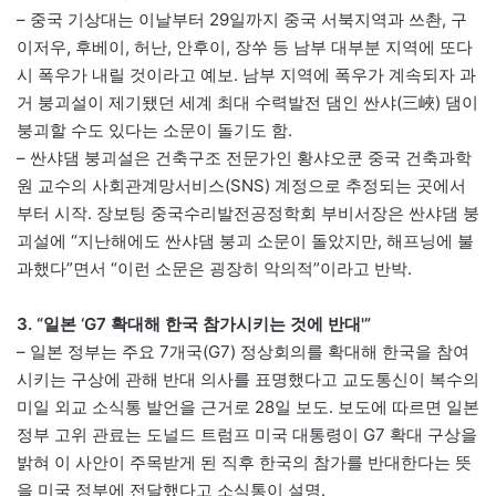
– 중국 기상대는 이날부터 29일까지 중국 서북지역과 쓰촨, 구
이저우, 후베이, 허난, 안후이, 장쑤 등 남부 대부분 지역에 또다
시 폭우가 내릴 것이라고 예보. 남부 지역에 폭우가 계속되자 과
거 붕괴설이 제기됐던 세계 최대 수력발전 댐인 싼샤(三峽) 댐이
붕괴할 수도 있다는 소문이 돌기도 함.
– 싼샤댐 붕괴설은 건축구조 전문가인 황샤오쿤 중국 건축과학
원 교수의 사회관계망서비스(SNS) 계정으로 추정되는 곳에서
부터 시작. 장보팅 중국수리발전공정학회 부비서장은 싼샤댐 붕
괴설에 “지난해에도 싼샤댐 붕괴 소문이 돌았지만, 해프닝에 불
과했다”면서 “이런 소문은 굉장히 악의적”이라고 반박.
3. “일본 ‘G7 확대해 한국 참가시키는 것에 반대'”
– 일본 정부는 주요 7개국(G7) 정상회의를 확대해 한국을 참여
시키는 구상에 관해 반대 의사를 표명했다고 교도통신이 복수의
미일 외교 소식통 발언을 근거로 28일 보도. 보도에 따르면 일본
정부 고위 관료는 도널드 트럼프 미국 대통령이 G7 확대 구상을
밝혀 이 사안이 주목받게 된 직후 한국의 참가를 반대한다는 뜻
을 미국 정부에 전달했다고 소식통이 설명.