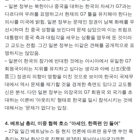
– 일본 정부는 북한이나 중국을 대하는 한국의 자세가 G7과는
다르다며 우려를 표명하고서 현재의 G7 틀을 유지해야 한다는
의사를 미국에 밝힘. 일본 정부는 문재인 정권이 남북 화해를 우
선시하며 친 중국 성향을 보인다며 문제 삼았으며 이는 트럼프
대통령이 중국 측과 대립각을 세우는 상황을 염두에 둔 것이라
고 교도는 전함. 그간 일본 정부는 이같은 견해를 공개적으로 표
명하지는 않았음.
– 일본이 한국의 참가에 반대한 것에는 아시아에서 유일한 G7
회원국이라는 지위를 유지하고 싶다는 생각과 아베 신조(安倍
晋三) 정권의 의향이 영향을 미친 것으로 보이며 한국이 국제무
대에서 역사 문제를 제기할 것을 경계한 측면도 있다고 교도통
신은 분석. 다만 일본 정부는 의장국의 G7 회원국 외 국가를 초
대하는 이른바 ‘아웃리치’ 형태로 한국을 일시 참석시키는 것에
대해서는 ‘문제가 없다’는 입장.
4. 베트남 총리, 미중 협력 호소 “아세안, 한쪽편 안 들어”
– 27일 일간 베트남뉴스 등 현지 언론에 따르면 응우옌 쑤언 푹
총리는 전날 화상으로 진행된 제36차 동남아시아국가연합