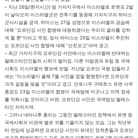
– 지난 26일(현지시간) 밤 가자지구에서 이스라엘로 로켓포 2발
이 날아오자 이스라엘군은 전투기를 동원해 가자지구의 하마스
군사시설을 공격. 하마스는 27일 성명으로 이스라엘의 공습에
대해 “요르단강 서안 합병에 대응하겠다는 우리의 결의를 강하
게 할 뿐”이라고 주장. 앞서 하마스는 25일 이스라엘이 추진하
는 요르단강 서안 합병에 대해 “선전포고”라며 경고.
– 최근 가자지구와 요르단강 서안에서는 이스라엘에 반대하는
팔레스타인인들의 시위가 벌어짐. 다른 아랍권과 유럽 등 국제
사회도 이스라엘의 행보에 반발. 지난달 요르단 국왕 압둘라 2
세는 “이스라엘이 올해 7월 서안을 정말 합병한다면 요르단과
크게 갈등을 빚을 것”이라고 경고. 안토니우 구테흐스 유엔 사무
총장도 23일 이스라엘의 합병이 국제법에 어긋나고 지역 정세
를 악화시킬 것이라고 비판. 요르단강 서안은 국제법상 팔레스
타인 자치지역.
– 그러나 네타냐후 총리는 그동안 팔레스타인 정책에서 유엔 등
국제사회의 비판에 별로 귀를 기울이지 않는 모습. 그는 작년부
터 연임에 성공하면 요르단강 서안의 유대인 정착촌들과 요르단
계곡을 합병하겠다고 강조. 트럼프 대통령도 올해 1월 미국 백악