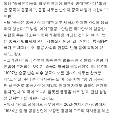
통해 “중국은 미국의 잘못된 조치에 결연히 반대한다”며 “홍콩
은 중국의 홍콩이고, 홍콩 사무는 순수히 중국 내정에 속한다”고
비판.
– 또 “중국은 홍콩 사무에 대한 외부 세력의 어떠한 간섭도 용납
하지 않는다”고 밝힘. 이어 “홍콩보안법은 국가안보에 엄중한
위협을 주는 극소수의 행위와 활동을 겨냥한 것”이라며 “이 법
은 홍콩의 법률체계 완비, 사회질서 안정, 일국양제(一國兩制·한
국가 두 체제) 수호, 홍콩 사회의 안정과 번영 등에 목적이 있
다”고 강조.
– 그러면서 “중국 정부의 홍콩 통치 법률은 중국 헌법과 홍콩 기
본법에 근거하는 것이지 ‘중국과 영국의 공동선언’이 아니다”며
“1997년 홍콩 반환 이후 영국의 모든 권리와 의무는 완료됐
다”고 역설. 주미 중국대사관은 또 미국을 향해 “‘중·영 공동선
언’을 근거로 홍콩 사무에 개입할 어떠한 자격도 법률적 근거도
없다”면서 “미국이 조속히 잘못된 행동을 바로 잡고, 관련 결정
을 철회하기를 바란다”고 경고.
– 앞서 마이크 폼페이오 국무장관은 26일(현지시간) 성명에서
“1984년 중·영 공동선언에 보장된 홍콩의 고도의 자치권을 훼손