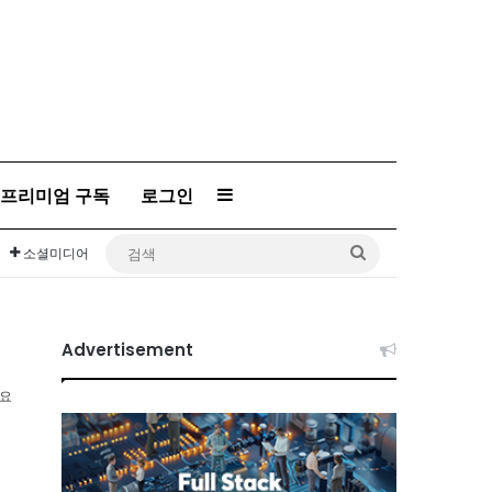
프리미엄 구독
로그인
Sidebar
검
소셜미디어
색
Advertisement
소요