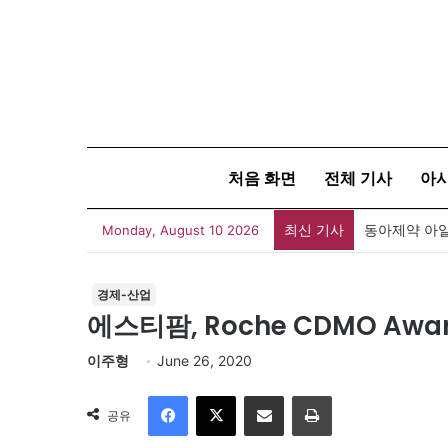
처음 화면
전체 기사
아
최신 기사
동아제약 아일
Monday, August 10 2026
경제-산업
에스티팜, Roche CDMO Awar
이주형
June 26, 2020
Facebook
X
이메일
인쇄
공유