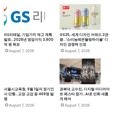
GS리테일, 기업가치 제고 계획
GS25, 세계 디자인 어워드 2관
발표…2028년 영업이익 3,800
왕…‘소비뇽레몬블랑하이볼’ 디
억 원 목표
자인 경쟁력 인정
August 7, 2026
August 7, 2026
서울시교육청, 9월 1일자 정기인
경복대 교수진, 디지털 미디어아
사 단행…교장·교감 등 469명 발
트 페스타 참가…AI로 민화 새롭
령
게 해석
August 7, 2026
August 7, 2026