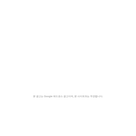
본 광고는 Google 애드센스 광고이며, 본 사이트와는 무관합니다.