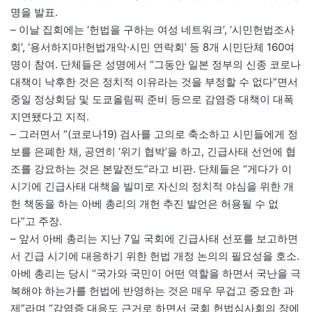
명을 발표.
– 이날 집회에는 ‘헌법을 구하는 여성 네트워크’, ‘시민헌법조사
회’, ‘용서하지마!헌법개악·시민 연락회’ 등 8개 시민단체 160여
명이 참여. 단체들은 성명에서 “그동안 일본 정부의 신종 코로나
대책이 낙후한 것은 정치적 이유라는 것을 부정할 수 없다”면서
중일 정상회담 및 도쿄올림픽 준비 등으로 감염증 대책이 대폭
지연됐다고 지적.
– 그러면서 “(코로나19) 검사를 고의로 축소하고 시민들에게 정
보를 은폐한 채, 공연히 ‘위기 협박’을 하고, 긴급사태 선언에 협
조를 강요하는 것은 본말전도”라고 비판. 단체들은 “게다가 이
시기에 긴급사태 대책을 빌미로 자신의 정치적 야심을 위한 개
헌 책동을 하는 아베 총리의 개헌 추진 발언은 허용될 수 없
다”고 주장.
– 앞서 아베 총리는 지난 7일 국회에 긴급사태 선포를 보고하면
서 긴급 시기에 대응하기 위한 헌법 개정 논의의 필요성을 호소.
아베 총리는 당시 “국가와 국민이 어떤 역할을 하면서 국난을 극
복해야 하는가를 헌법에 반영하는 것은 매우 무겁고 중요한 과
제”라며 “감염증 대응도 근거로 하면서 국회 헌법심사회의 장에