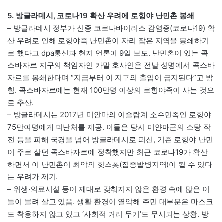
5. 방글라데시, 코로나19 확산 우려에 로힝야 난민촌 봉쇄
– 방글라데시 정부가 신종 코로나바이러스 감염증(코로나19) 확
산 우려로 인해 로힝야족 난민촌이 자리 잡은 지역을 봉쇄하기
로 했다고 dpa통신과 현지 언론이 9일 보도. 난민촌이 있는 콕
스바자르 지구의 책임자인 카말 호사인은 전날 성명에서 콕스바
자르를 봉쇄한다며 “지금부터 이 지구의 출입이 금지된다”고 밝
힘. 콕스바자르에는 현재 100만명 이상의 로힝야족이 사는 것으
로 추산.
– 방글라데시는 2017년 미얀마의 이슬람계 소수민족인 로힝야
75만여명에게 피난처를 제공. 이들은 당시 미얀마군의 소탕 작
전 등을 피해 국경을 넘어 방글라데시로 피신, 기존 로힝야 난민
이 주로 살던 콕스바자르에 정착했지만 최근 코로나19가 확산
하면서 이 난민촌이 최악의 핫스폿(집중발병지역)이 될 수 있다
는 우려가 제기.
– 위생·의료시설 등이 제대로 갖춰지지 않은 환경 속에 많은 이
들이 몰려 살고 있음. 생활 환경이 열악해 주민 대부분은 마스크
도 착용하지 않고 있고 ‘사회적 거리 두기’도 무시되는 상황. 방