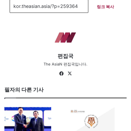
링크 복사
편집국
The AsiaN 편집국입니다.
Fa
X
ce
bo
필자의 다른 기사
ok