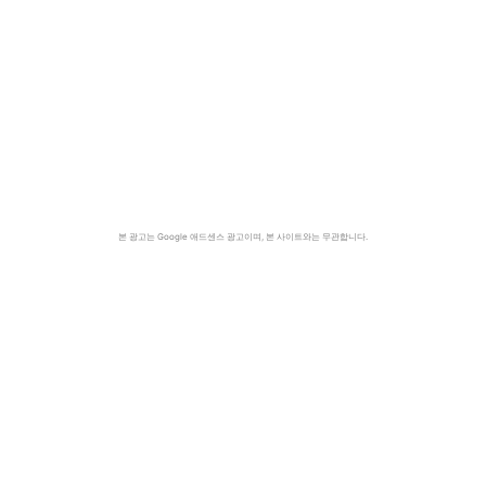
본 광고는 Google 애드센스 광고이며, 본 사이트와는 무관합니다.