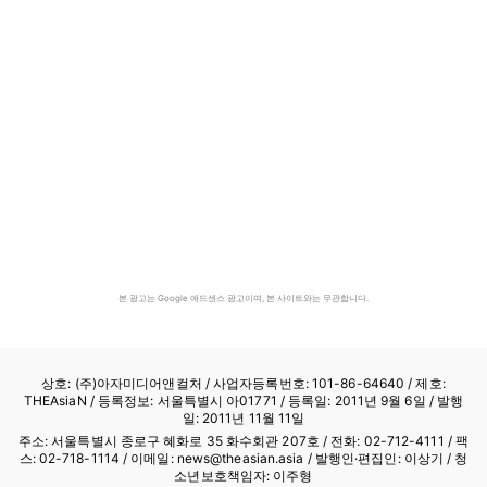
본 광고는 Google 애드센스 광고이며, 본 사이트와는 무관합니다.
상호: (주)아자미디어앤컬처 /
사업자등록번호: 101-86-64640
/ 제호:
THEAsiaN / 등록정보: 서울특별시 아01771 / 등록일: 2011년 9월 6일 / 발행
일: 2011년 11월 11일
주소: 서울특별시 종로구 혜화로 35 화수회관 207호 / 전화: 02-712-4111 /
팩
스: 02-718-1114
/ 이메일: news@theasian.asia / 발행인·편집인: 이상기 / 청
소년보호책임자: 이주형