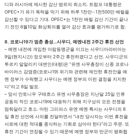
디와 러시아에 제시한 감산 범위의 최소치. 트럼프 대통령은
OPEC+가 유가 폭락을 막기 위해 하루 1천만∼1천500만 배럴을
감산할 수 있다고 기대. OPEC+는 1천만 배럴 감산 기간이 끝나
기 전인 6월10일 화상회의를 열어 감산 효과를 평가하기로 함.
8. 코로나19가 멈춘 총성…사우디, 예멘내전 2주간 휴전 선언
– 예멘 내전에 개입한 아랍동맹군을 이끄는 사우디아라비아는
9일(현지시간) 정오부터 2주간 휴전하겠다고 선언. 사우디군의
투르키 알말리키 대변인(대령)은 “유엔 사무총장이 신종 코로나
바이러스 감염증(코로나19) 위기와 관련해 제안한 휴전안을 예
멘 정부가 수락했고 사우디는 예멘 정부의 이런 결정을 지지한
다”라고 8일 발표.
– 앞서 안토니우 구테흐스 유엔 사무총장은 지난달 25일 인류
공동의 적인 코로나19에 대응하기 위해 지구상의 모든 전쟁을
멈춰달라고 호소. 마틴 그리피스 유엔 예멘 특사는 사우디의 8
일 휴전 선언에 사의를 전달하면서 “내전 당사자는 이번 휴전을
서로에 대한 적대를 종식하는 기회로 삼아야 한다”라고 주문. 또
휴전 기간이 연장될 수 있기 때문에 예멘 정부와 반군이 평화협