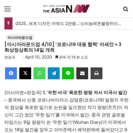
메뉴
GS25, 세계 디자인 어워드 2관왕…‘소비뇽레몬블랑하이볼’ 디자인 경쟁력 인정
아시아라운드업
[아시아라운드업 4/10] ‘코로나19 대응 협력’ 아세안＋3
화상정상회의 14일 개최
April 10, 2020
편집국
완독 약 16 분 소요
Facebook
X
WhatsApp
Telegram
Line
이메일
인쇄
[아시아엔=편집국]
1. ‘우한 비극’ 폭로한 팡팡 저서 미국서 발간
– 중국에서 신종 코로나바이러스 감염증(코로나19) 발원지 우한
의 참상을 폭로한 일기로 논란을 일으켰던 작가 팡팡(方方)이 자
신이 그간 썼던 ‘우한 일기’를 미국에서 발간. 중국 관영 글로벌
타임스는 9일 팡팡이 쓴 ‘우한 일기'(Wuhan Diary)가 미국에서
오는 18일 발간을 앞두고 아마존에서 예약판매에 들어갔다고 9