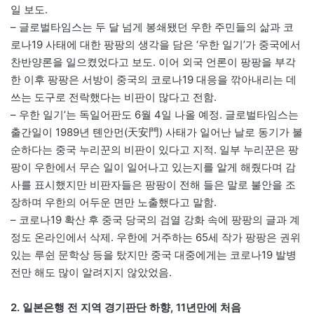
일 보도.
– 글로벌타임스는 두 달 넘게 봉쇄됐던 우한 주민들의 삶과 코
로나19 사태에 대한 팡팡의 생각을 담은 ‘우한 일기’가 중국에서
찬반양론을 일으켰었다고 보도. 이어 외국 언론이 팡팡을 부각
한 이후 팡팡은 서방이 중국의 코로나19 대응을 깎아내리는 데
쓰는 도구로 전락했다는 비판이 많다고 전함.
– 우한 일기’는 독일어판도 6월 4일 나올 예정. 글로벌타임스는
출간일이 1989년 톈안먼(天安門) 사태가 일어난 날로 동기가 불
순하다는 중국 누리꾼의 비판이 있다고 지적. 일부 누리꾼은 팡
팡이 우한에서 무슨 일이 일어나고 있는지를 알게 해줬다며 감
사를 표시했지만 비판자들은 팡팡이 전해 들은 말로 불안을 조
장하며 우한의 어두운 면만 노출했다고 말함.
– 코로나19 확산 후 중국 당국의 검열 강화 속에 팡팡의 글과 계
정도 온라인에서 삭제. 우한에 거주하는 65세 작가 팡팡은 권위
있는 루쉰 문학상 등을 탔지만 중국 대중에게는 코로나19 발병
전만 해도 많이 알려지지 않았었음.
2. 일본은행 전 지역 경기판단 하향, 11년만에 처음