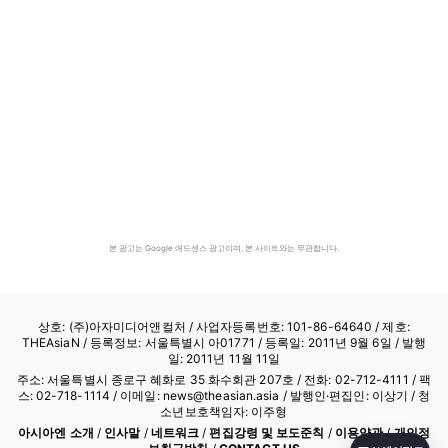
본 광고는 Google 애드센스 광고이며, 본 사이트와는 무관합니다.
상호: (주)아자미디어앤컬처 /
사업자등록번호: 101-86-64640
/ 제호:
THEAsiaN / 등록정보: 서울특별시 아01771 / 등록일: 2011년 9월 6일 / 발행
일: 2011년 11월 11일
주소: 서울특별시 종로구 혜화로 35 화수회관 207호 / 전화: 02-712-4111 /
팩
스: 02-718-1114
/ 이메일: news@theasian.asia / 발행인·편집인: 이상기 / 청
소년보호책임자: 이주형
아시아엔 소개
/
인사말
/
네트워크
/
편집강령 및 보도준칙
/
이용약관
/
개인정