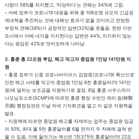
사람이 58%를 차지했고, ‘타당하다’는 견해는 34%에 그침.
– 아베 정부가 코로나19 대응을 위해 총 108조엔 규모의 긴급경
제대책을 추진하는 것에 대해선 효과가 없을 것이라고 전망한
부정적 견해(38%)가 긍정적인 답변(32%)을 웃돌음. 한편 이번
조사에서 아베 내각을 지지한다는 답변은 44%, 지지하지 않는
다는 응답은 42%로 엇비슷하게 나타남.
3. 홍콩 총 22조원 투입, 해고 막고자 종업원 1인당 141만원 지
원
– 홍콩 정부가 신종 코로나바이러스 감염증(코로나19) 확산으로
인한 해고 사태를 막고자 종업원 1인당 9천 홍콩달러(약 141만
원)에 달하는 보조금을 지원하기로 결정. 8일 홍콩 사우스차이
나모닝포스트(SCMP)에 따르면 홍콩 행정 수반인 캐리 람(林鄭
月娥) 행정장관은 이날 저녁 기자회견을 열고 이 같은 지원책을
발표.
– 지원책에 따르면 종업원 해고를 자제하는 업주는 종업원 임금
의 50%, 최대 월 9천 홍콩달러를 6월 전까지 두 차례에 걸쳐 받
을 수 있음. 이에 들어가는 예산은 1천375억 홍콩달러(약 22조