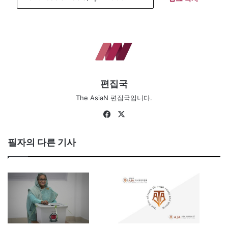
편집국
The AsiaN 편집국입니다.
Fa
X
ce
bo
필자의 다른 기사
ok