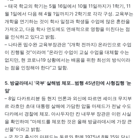
– 태국 학교의 학기는 5월 16일에서 10월 11일까지가 1학기, 11
월 1일에서 다음 해 4월 1일까지가 2학기로 각각 구성. 교육부는
개학을 연기하는 것이 학사 일정과 학생들 수업에 많은 혼란을
가져오고, 다음 학사 연도에도 연쇄적으로 영향을 미친다는 점
을 인식하고 있다고 밝힘.
– 나타폰 띱수완 교육부장관은 “(개학 전까지) 온라인으로 수업
이 진행될 것”이라며 “온라인 수업이 교실 수업을 대체할 수는
없지만, 현 코로나19 상황에서는 배움을 위한 최선의 방식이라
는 점을 인정해야 한다”고 말함.
5. 방글라데시 ‘국부’ 살해범 체포…범행 45년만에 사형집행 ‘눈
앞’
– 8일 다카트리뷴 등 현지 언론과 외신에 따르면 셰이크 무지부
르 라흐만 초대 대통령 살해에 가담한 압둘 마제드가 전날 수도
다카에서 경찰에 체포. 아사두자만 칸 내무부 장관은 이런 사실
을 확인하며 “마제드를 체포한 것은 올해 방글라데시에 가장 큰
선물”이라고 밝힘.
– 군 장교 출신인 마제드는 동료와 함께 1975년 8월 15일 당시