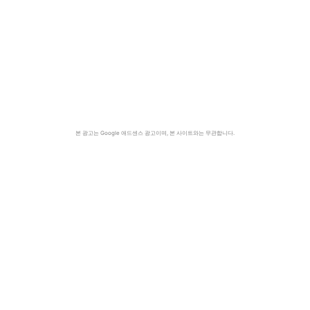
본 광고는 Google 애드센스 광고이며, 본 사이트와는 무관합니다.