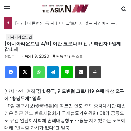
메뉴
[신간] 대통령의 등 뒤 1미터…“보이지 않는 자리에서 누구를 지킨다는 것”
아시아라운드업
[아시아라운드업 4/9] 이란 코로나19 신규 확진자 9일째
감소세
April 9, 2020
편집국
완독 약 9 분 소요
Facebook
X
WhatsApp
Telegram
Line
이메일
인쇄
[아시아엔=편집국]
1. 중국, 인도변협 코로나19 손해 배상 요구
에 “황당무계” 일축
– 9일 환구시보(環球時報)에 따르면 인도 주재 중국대사관 대변
인은 최근 인도 변호사협회가 국제법률가위원회(ICI)와 공동으
로 유엔 인권이사회에 손해배상청구 소송을 제기했다는 보도에
대해 “반박할 가치가 없다”고 일축.