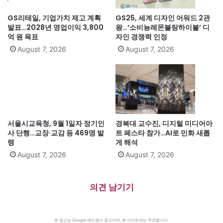
GS리테일, 기업가치 제고 계획
GS25, 세계 디자인 어워드 2관
발표…2028년 영업이익 3,800
왕…‘소비뇽레몬블랑하이볼’ 디
억 원 목표
자인 경쟁력 인정
August 7, 2026
August 7, 2026
서울시교육청, 9월 1일자 정기인
경복대 교수진, 디지털 미디어아
사 단행…교장·교감 등 469명 발
트 페스타 참가…AI로 민화 새롭
령
게 해석
August 7, 2026
August 7, 2026
의견 남기기
본 광고는 Google 애드센스 광고이며, 본 사이트와는 무관합니다.