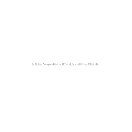
본 광고는 Google 애드센스 광고이며, 본 사이트와는 무관합니다.