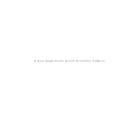
본 광고는 Google 애드센스 광고이며, 본 사이트와는 무관합니다.