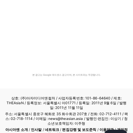
본 광고는 Google 애드센스 광고이며, 본 사이트와는 무관합니다.
상호: (주)아자미디어앤컬처 /
사업자등록번호: 101-86-64640
/ 제호:
THEAsiaN / 등록정보: 서울특별시 아01771 / 등록일: 2011년 9월 6일 / 발행
일: 2011년 11월 11일
주소: 서울특별시 종로구 혜화로 35 화수회관 207호 / 전화: 02-712-4111 /
팩
스: 02-718-1114
/ 이메일: news@theasian.asia / 발행인·편집인: 이상기 / 청
소년보호책임자: 이주형
아시아엔 소개
/
인사말
/
네트워크
/
편집강령 및 보도준칙
/
이용약관
/
개인정