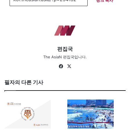
링크 복사
편집국
The AsiaN 편집국입니다.
Fa
X
ce
bo
필자의 다른 기사
ok