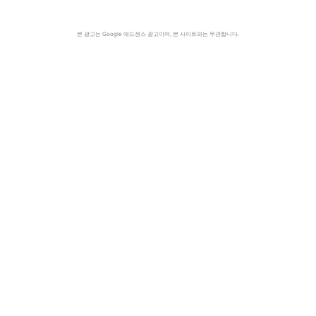
본 광고는 Google 애드센스 광고이며, 본 사이트와는 무관합니다.