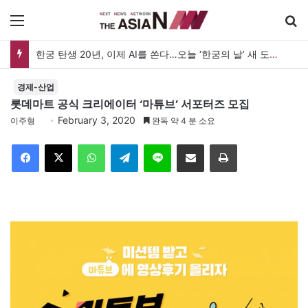
메뉴
한궁 탄생 20년, 이제 AI를 쏜다…오늘 ‘한궁의 날’ 새 도약 선언
경제-산업
롯데마트 공식 크리에이터 ‘마튜브’ 서포터즈 모집
February 3, 2020
이주형
완독 약 4 분 소요
Facebook
X
WhatsApp
Telegram
Line
이메일
인쇄