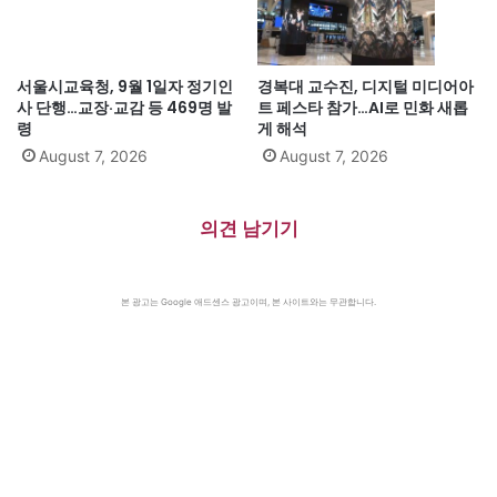
서울시교육청, 9월 1일자 정기인
경복대 교수진, 디지털 미디어아
사 단행…교장·교감 등 469명 발
트 페스타 참가…AI로 민화 새롭
령
게 해석
August 7, 2026
August 7, 2026
의견 남기기
본 광고는 Google 애드센스 광고이며, 본 사이트와는 무관합니다.