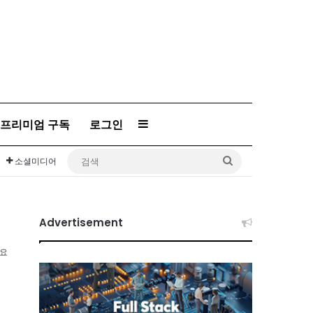
프리미엄 구독
로그인
Sidebar
검
소셜미디어
색
Advertisement
소요