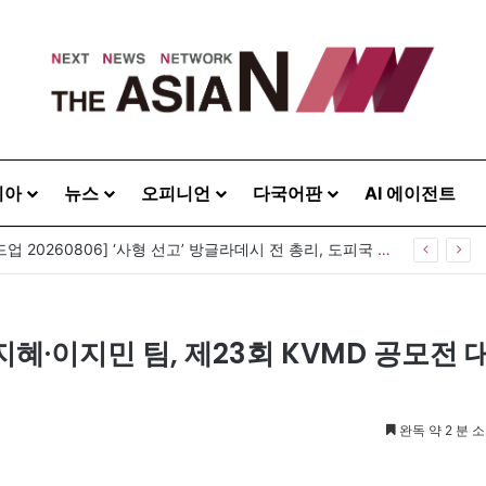
시아
뉴스
오피니언
다국어판
AI 에이전트
[아시아라운드업 20260806] ‘사형 선고’ 방글라데시 전 총리, 도피국 인도서 연설
·이지민 팀, 제23회 KVMD 공모전 
완독 약 2 분 