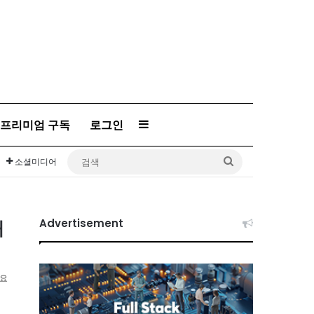
프리미엄 구독
로그인
Sidebar
검
소셜미디어
색
대
Advertisement
소요