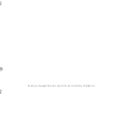
심
원주
본 광고는 Google 애드센스 광고이며, 본 사이트와는 무관합니다.
합