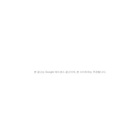
본 광고는 Google 애드센스 광고이며, 본 사이트와는 무관합니다.