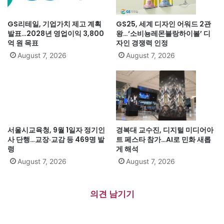
GS리테일, 기업가치 제고 계획
GS25, 세계 디자인 어워드 2관
발표…2028년 영업이익 3,800
왕…‘소비뇽레몬블랑하이볼’ 디
억 원 목표
자인 경쟁력 인정
August 7, 2026
August 7, 2026
서울시교육청, 9월 1일자 정기인
경복대 교수진, 디지털 미디어아
사 단행…교장·교감 등 469명 발
트 페스타 참가…AI로 민화 새롭
령
게 해석
August 7, 2026
August 7, 2026
의견 남기기