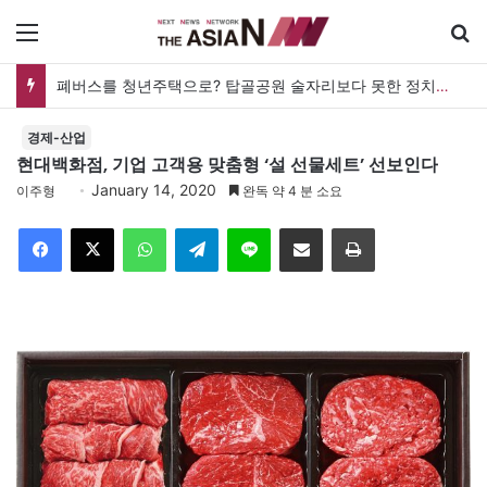
메뉴
폐버스를 청년주택으로? 탑골공원 술자리보다 못한 정치의 상상력
경제-산업
현대백화점, 기업 고객용 맞춤형 ‘설 선물세트’ 선보인다
January 14, 2020
이주형
완독 약 4 분 소요
Facebook
X
WhatsApp
Telegram
Line
이메일
인쇄