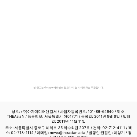
본 광고는 Google 애드센스 광고이며, 본 사이트와는 무관합니다.
상호: (주)아자미디어앤컬처 /
사업자등록번호: 101-86-64640
/ 제호:
THEAsiaN / 등록정보: 서울특별시 아01771 / 등록일: 2011년 9월 6일 / 발행
일: 2011년 11월 11일
주소: 서울특별시 종로구 혜화로 35 화수회관 207호 / 전화: 02-712-4111 /
팩
스: 02-718-1114
/ 이메일: news@theasian.asia / 발행인·편집인: 이상기 / 청