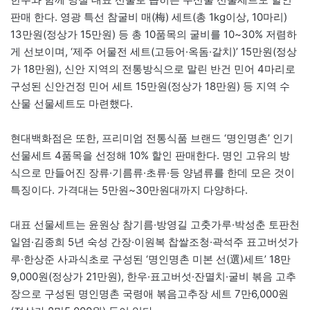
판매 한다. 영광 특선 참굴비 매(梅) 세트(총 1kg이상, 10마리)
13만원(정상가 15만원) 등 총 10품목의 굴비를 10~30% 저렴하
게 선보이며, ‘제주 어물전 세트(고등어·옥돔·갈치)’ 15만원(정상
가 18만원), 신안 지역의 전통방식으로 말린 반건 민어 4마리로
구성된 신안건정 민어 세트 15만원(정상가 18만원) 등 지역 수
산물 선물세트도 마련했다.
현대백화점은 또한, 프리미엄 전통식품 브랜드 ‘명인명촌’ 인기
선물세트 4품목을 선정해 10% 할인 판매한다. 명인 고유의 방
식으로 만들어진 장류·기름류·초류·등 양념류를 한데 모은 것이
특징이다. 가격대는 5만원~30만원대까지 다양하다.
대표 선물세트는 윤원상 참기름·방영길 고춧가루·박성춘 토판천
일염·김종희 5년 숙성 간장·이원복 찹쌀조청·곽석주 표고버섯가
루·한상준 사과식초로 구성된 ‘명인명촌 미본 선(選)세트’ 18만
9,000원(정상가 21만원), 한우·표고버섯·잔멸치·굴비 볶음 고추
장으로 구성된 명인명촌 국령애 볶음고추장 세트 7만6,000원