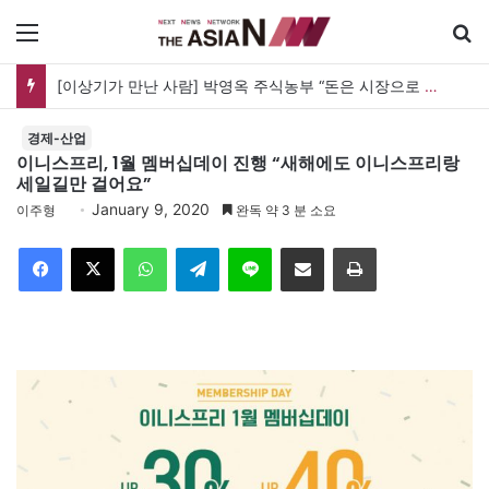
메뉴
[이상기가 만난 사람] 박영옥 주식농부 “돈은 시장으로 갔지만, 투자는 사라지고 거래만 남았다”
경제-산업
이니스프리, 1월 멤버십데이 진행 “새해에도 이니스프리랑
세일길만 걸어요”
January 9, 2020
이주형
완독 약 3 분 소요
Facebook
X
WhatsApp
Telegram
Line
이메일
인쇄