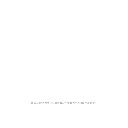
본 광고는 Google 애드센스 광고이며, 본 사이트와는 무관합니다.