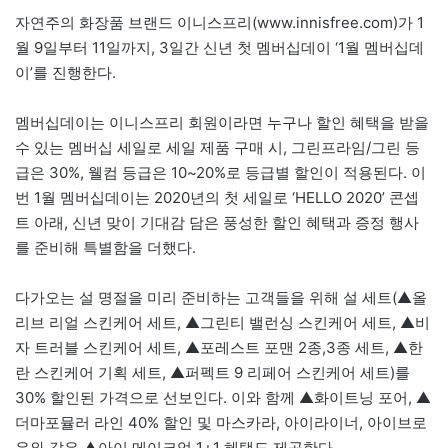
자연주의 화장품 브랜드 이니스프리(www.innisfree.com)가 1
월 9일부터 11일까지, 3일간 신년 첫 멤버십데이 ‘1월 멤버십데
이’를 진행한다.
멤버십데이는 이니스프리 회원이라면 누구나 할인 혜택을 받을
수 있는 멤버십 세일로 세일 제품 구매 시, 그린프라임/그린 등
급은 30%, 웰컴 등급은 10~20%로 등급별 할인이 적용된다. 이
번 1월 멤버십데이는 2020년의 첫 세일로 ‘HELLO 2020’ 콘셉
트 아래, 신년 맞이 기대감 담은 풍성한 할인 혜택과 증정 행사
를 준비해 특별함을 더했다.
다가오는 설 명절을 미리 준비하는 고객들을 위해 설 세트(▲올
리브 리얼 스킨케어 세트, ▲그린티 밸런싱 스킨케어 세트, ▲비
자 트러블 스킨케어 세트, ▲포레스트 포맨 2종,3종 세트, ▲한
란 스킨케어 기획 세트, ▲퍼펙트 9 리페어 스킨케어 세트)를
30% 할인된 가격으로 선보인다. 이와 함께 ▲화이트닝 포어, ▲
더마포뮬러 라인 40% 할인 및 마스카라, 아이라이너, 아이브로
우와 같은 ▲아이 메이크업 1+1 혜택도 제공한다.