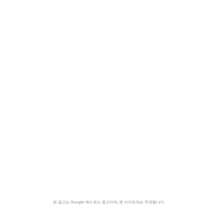
본 광고는 Google 애드센스 광고이며, 본 사이트와는 무관합니다.