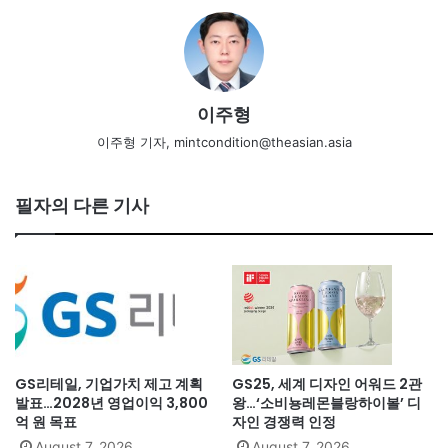
이주형
이주형 기자, mintcondition@theasian.asia
필자의 다른 기사
GS리테일, 기업가치 제고 계획
GS25, 세계 디자인 어워드 2관
발표…2028년 영업이익 3,800
왕…‘소비뇽레몬블랑하이볼’ 디
억 원 목표
자인 경쟁력 인정
August 7, 2026
August 7, 2026