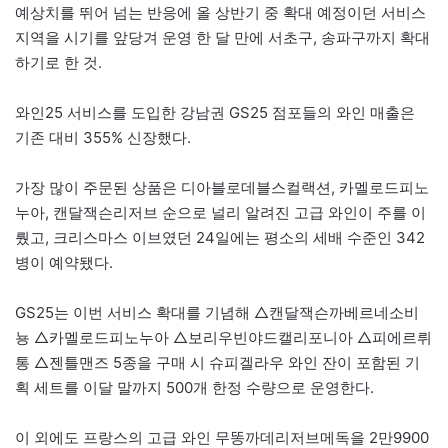
예상치를 뛰어 넘는 반응에 올 상반기 중 확대 예정이던 서비스
지역을 시기를 앞당겨 운영 한 달 만에 서초구, 송파구까지 확대
하기로 한 것.
와인25 서비스를 도입한 강남권 GS25 점포들의 와인 매출은
기존 대비 355% 신장했다.
가장 많이 주문된 상품은 디아블로데블스컬랙션, 카멜로드피노
누아, 캔달잭슨리저브 순으로 널리 알려진 고급 와인이 주를 이
뤘고, 크리스마스 이브였던 24일에는 평소의 세배 수준인 342
병이 예약됐다.
GS25는 이번 서비스 확대를 기념해 △캔달잭슨까베르네소비
뇽 △카멜로드피노누아 △보리우빈야드캘리포니아 △피에르뤼
통 △젠틀맨즈 5종을 구매 시 슈피겔라우 와인 잔이 포함된 기
획 세트를 이달 말까지 500개 한정 수량으로 운영한다.
이 외에도 프랑스의 고급 와인 무똥까데리저브메독을 2만9900