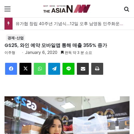
메뉴
유가협 창립 40주년 기념식…12일 오후 남영동 민주화운동기념관
경제-산업
GS25, 와인 예약 모바일앱 통해 매출 355% 증가
January 6, 2020
이주형
완독 약 3 분 소요
Facebook
X
WhatsApp
Telegram
Line
이메일
인쇄