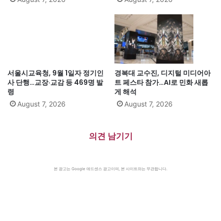
서울시교육청, 9월 1일자 정기인
경복대 교수진, 디지털 미디어아
사 단행…교장·교감 등 469명 발
트 페스타 참가…AI로 민화 새롭
령
게 해석
August 7, 2026
August 7, 2026
의견 남기기
본 광고는 Google 애드센스 광고이며, 본 사이트와는 무관합니다.