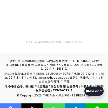
본 광고는 Google 애드센스 광고이며, 본 사이트와는 무관합니다.
상호: (주)아자미디어앤컬처 /
사업자등록번호: 101-86-64640
/ 제호:
THEAsiaN / 등록정보: 서울특별시 아01771 / 등록일: 2011년 9월 6일 / 발행
일: 2011년 11월 11일
주소: 서울특별시 종로구 혜화로 35 화수회관 207호 / 전화: 02-712-4111 /
팩
스: 02-718-1114
/ 이메일: news@theasian.asia / 발행인·편집인: 이상기 / 청
소년보호책임자: 이주형
아시아엔 소개
/
인사말
/
네트워크
/
편집강령 및 보도준칙
/
이용약관
/
개인정
보취급방침
/
CONTACT US
AI 에이전트
© Copyright
2026
, THE AsiaN ALL RIGHTS RESERVED