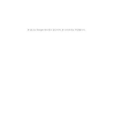
본 광고는 Google 애드센스 광고이며, 본 사이트와는 무관합니다.