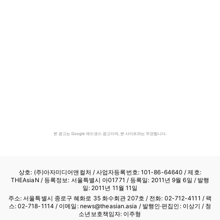
본 광고는 Google 애드센스 광고이며, 본 사이트와는 무관합니다.
상호: (주)아자미디어앤컬처 /
사업자등록번호: 101-86-64640
/ 제호:
THEAsiaN / 등록정보: 서울특별시 아01771 / 등록일: 2011년 9월 6일 / 발행
일: 2011년 11월 11일
주소: 서울특별시 종로구 혜화로 35 화수회관 207호 / 전화: 02-712-4111 /
팩
스: 02-718-1114
/ 이메일: news@theasian.asia / 발행인·편집인: 이상기 / 청
소년보호책임자: 이주형