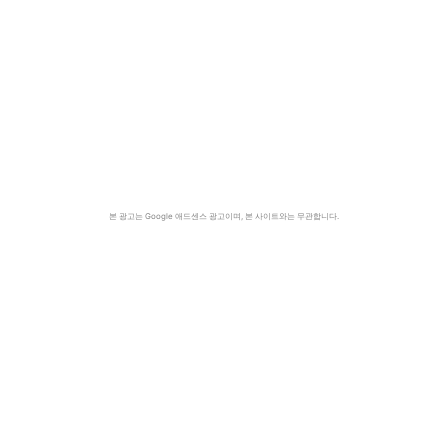
본 광고는 Google 애드센스 광고이며, 본 사이트와는 무관합니다.