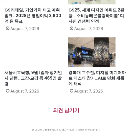
GS리테일, 기업가치 제고 계획
GS25, 세계 디자인 어워드 2관
발표…2028년 영업이익 3,800
왕…‘소비뇽레몬블랑하이볼’ 디
억 원 목표
자인 경쟁력 인정
August 7, 2026
August 7, 2026
서울시교육청, 9월 1일자 정기인
경복대 교수진, 디지털 미디어아
사 단행…교장·교감 등 469명 발
트 페스타 참가…AI로 민화 새롭
령
게 해석
August 7, 2026
August 7, 2026
의견 남기기
본 광고는 Google 애드센스 광고이며, 본 사이트와는 무관합니다.