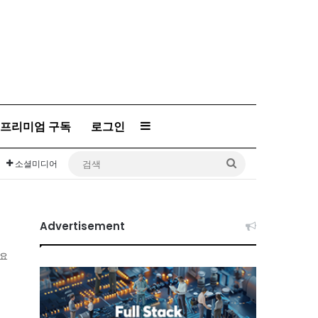
프리미엄 구독
로그인
Sidebar
검
소셜미디어
색
Advertisement
소요