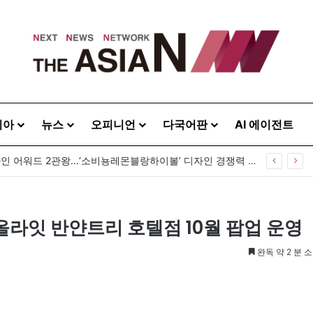
시아
뉴스
오피니언
다국어판
AI 에이전트
GS25, 세계 디자인 어워드 2관왕…‘소비뇽레몬블랑하이볼’ 디자인 경쟁력 인정
올라잇 반얀트리 호텔점 10월 팝업 운영
완독 약 2 분 