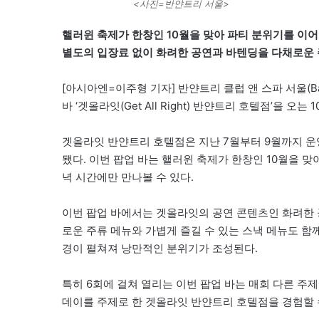
<사진=반얀트리 서울>
핼러윈 축제가 한창인 10월을 맞아 파티 분위기를 이
별도의 입장료 없이 화려한 공연과 바텐딩을 다채로운 
[아시아엔=이주형 기자] 반얀트리 클럽 앤 스파 서울(Banya
바 ‘겟올라잇(Get All Right) 반얀트리 호텔점’을 오
겟올라잇 반얀트리 호텔점은 지난 7월부터 9월까지 운
됐다. 이번 팝업 바는 핼러윈 축제가 한창인 10월을 
녁 시간에만 만나볼 수 있다.
이번 팝업 바에서는 겟올라잇의 공연 콘텐츠인 화려한 공
로운 주류 메뉴와 가볍게 즐길 수 있는 스낵 메뉴도 함
경이 펼쳐져 낭만적인 분위기가 조성된다.
특히 6회에 걸쳐 열리는 이번 팝업 바는 매회 다른 주
데이를 주제로 한 겟올라잇 반얀트리 호텔점을 경험할 