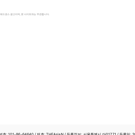
le 애드센스 광고이며, 본 사이트와는 무관합니다.
: 101-86-64640
/ 제호: THEAsiaN / 등록정보: 서울특별시 아01771 / 등록일: 20