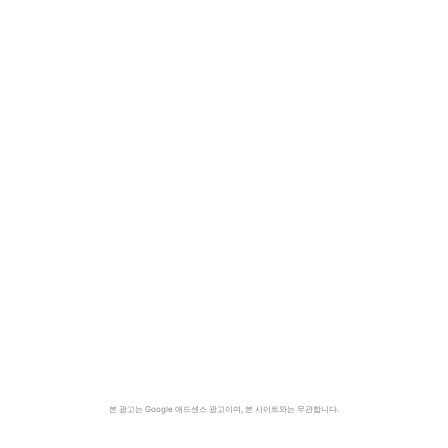
본 광고는 Google 애드센스 광고이며, 본 사이트와는 무관합니다.