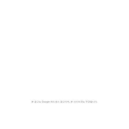
본 광고는 Google 애드센스 광고이며, 본 사이트와는 무관합니다.