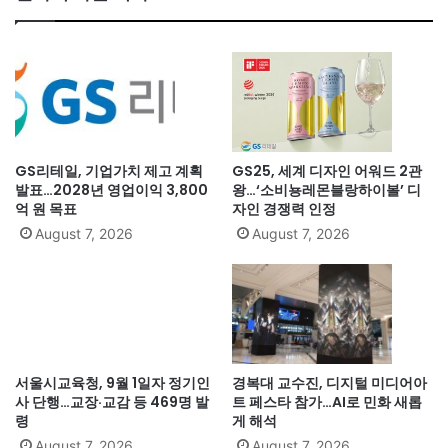
GS리테일, 기업가치 제고 계획
GS25, 세계 디자인 어워드 2관
발표…2028년 영업이익 3,800
왕…‘소비뇽레몬블랑하이볼’ 디
억 원 목표
자인 경쟁력 인정
August 7, 2026
August 7, 2026
서울시교육청, 9월 1일자 정기인
경복대 교수진, 디지털 미디어아
사 단행…교장·교감 등 469명 발
트 페스타 참가…AI로 민화 새롭
령
게 해석
August 7, 2026
August 7, 2026