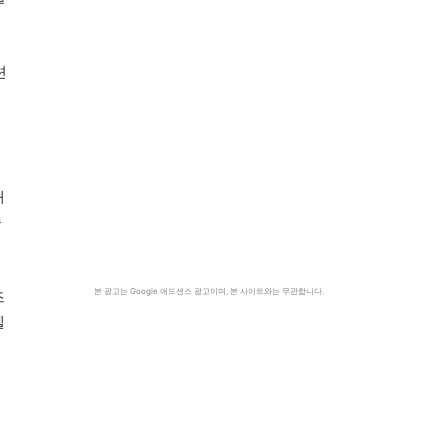
션
돼
증
본 광고는 Google 애드센스 광고이며, 본 사이트와는 무관합니다.
즈
텔