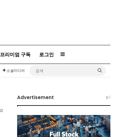
프리미엄 구독
로그인
Sidebar
검
소셜미디어
색
Advertisement
소요