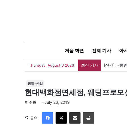
처음 화면
전체 기사
아
최신 기사
[신간] 대통
Thursday, August 6 2026
경제-산업
현대백화점면세점, 웨딩프로모션
이주형
July 26, 2019
Facebook
X
이메일
인쇄
공유