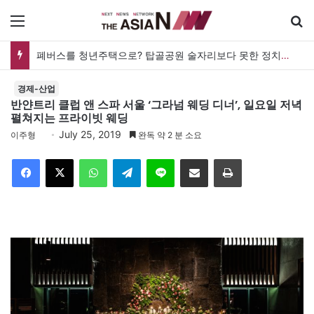
메뉴
폐버스를 청년주택으로? 탑골공원 술자리보다 못한 정치의 상상력
경제-산업
반얀트리 클럽 앤 스파 서울 ‘그라넘 웨딩 디너’, 일요일 저녁
펼쳐지는 프라이빗 웨딩
July 25, 2019
이주형
완독 약 2 분 소요
Facebook
X
WhatsApp
Telegram
Line
이메일
인쇄