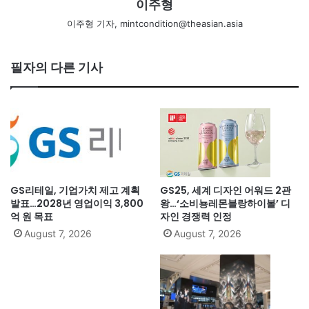
이주형
이주형 기자, mintcondition@theasian.asia
필자의 다른 기사
GS리테일, 기업가치 제고 계획
GS25, 세계 디자인 어워드 2관
발표…2028년 영업이익 3,800
왕…‘소비뇽레몬블랑하이볼’ 디
억 원 목표
자인 경쟁력 인정
August 7, 2026
August 7, 2026