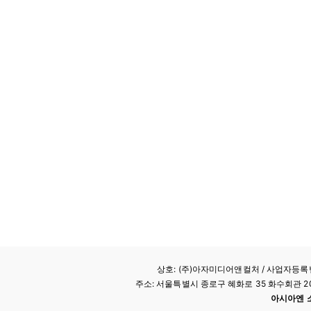
상호: (주)아자미디어앤컬처 /
사업자등록번호
주소: 서울특별시 종로구 혜화로 35 화수회관 207호 
아시아엔 