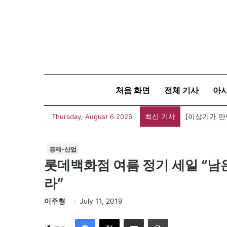
처음 화면
전체 기사
아
최신 기사
Thursday, August 6 2026
경제-산업
롯데백화점 여름 정기 세일 “남은 
라”
이주형
July 11, 2019
Facebook
X
이메일
인쇄