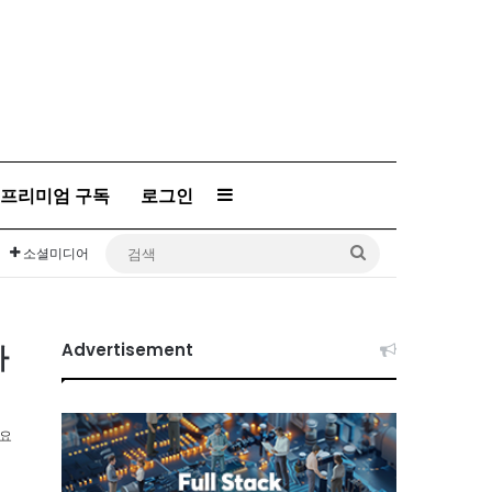
프리미엄 구독
로그인
Sidebar
검
소셜미디어
색
아
Advertisement
소요