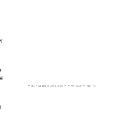
양
0
을
본 광고는 Google 애드센스 광고이며, 본 사이트와는 무관합니다.
드
의
비