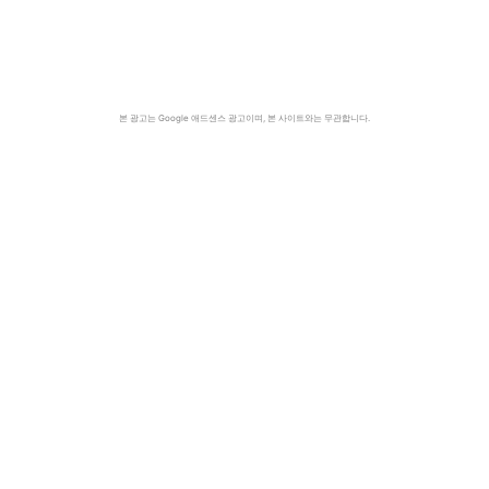
본 광고는 Google 애드센스 광고이며, 본 사이트와는 무관합니다.