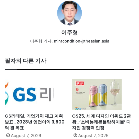
이주형
이주형 기자, mintcondition@theasian.asia
필자의 다른 기사
GS리테일, 기업가치 제고 계획
GS25, 세계 디자인 어워드 2관
발표…2028년 영업이익 3,800
왕…‘소비뇽레몬블랑하이볼’ 디
억 원 목표
자인 경쟁력 인정
August 7, 2026
August 7, 2026