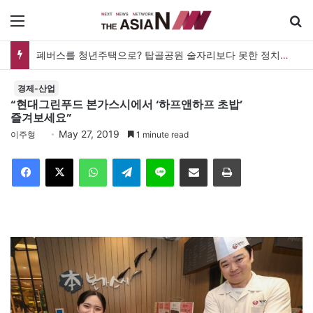
메뉴
폐버스를 청년주택으로? 탑골공원 술자리보다 못한 정치의 상상력
경제-산업
“현대그린푸드 본가스시에서 ‘하프앤하프 초밥’
즐겨보세요”
May 27, 2019
이주형
1 minute read
Facebook
X
WhatsApp
Telegram
Line
이메일
인쇄