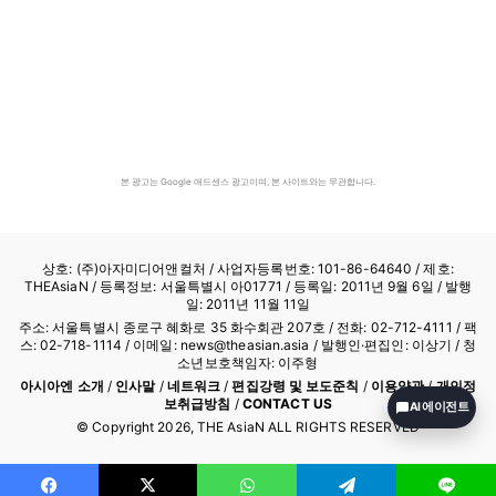
본 광고는 Google 애드센스 광고이며, 본 사이트와는 무관합니다.
상호: (주)아자미디어앤컬처 /
사업자등록번호: 101-86-64640
/ 제호:
THEAsiaN / 등록정보: 서울특별시 아01771 / 등록일: 2011년 9월 6일 / 발행
일: 2011년 11월 11일
주소: 서울특별시 종로구 혜화로 35 화수회관 207호 / 전화: 02-712-4111 /
팩
스: 02-718-1114
/ 이메일: news@theasian.asia / 발행인·편집인: 이상기 / 청
소년보호책임자: 이주형
아시아엔 소개
/
인사말
/
네트워크
/
편집강령 및 보도준칙
/
이용약관
/
개인정
보취급방침
/
CONTACT US
AI 에이전트
© Copyright
2026
, THE AsiaN ALL RIGHTS RESERVED