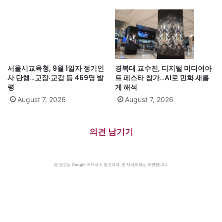
서울시교육청, 9월 1일자 정기인
경복대 교수진, 디지털 미디어아
사 단행…교장·교감 등 469명 발
트 페스타 참가…AI로 민화 새롭
령
게 해석
August 7, 2026
August 7, 2026
의견 남기기
본 광고는 Google 애드센스 광고이며, 본 사이트와는 무관합니다.