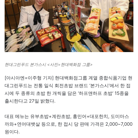
현대그린푸드 본가스시 <사진=현대백화점 그룹>
[아시아엔=이주형 기자] 현대백화점그룹 계열 종합식품기업 현
대그린푸드는 전통 일식 회전초밥 브랜드 ‘본가스시’에서 한 접
시에 두 종류의 초밥 한 개씩을 담은 ‘하프앤하프 초밥’ 15종을
출시한다고 27일 밝혔다.
대표 메뉴는 유부초밥+계란초밥, 홍민어+대포한치, 도미마스
까와+연어대뱃살 등으로, 한 접시 당 판매 가격은 2,000~7,000
원이다.