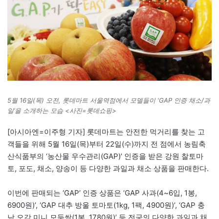
5월 16일(목) 오전, 롯데마트 서울역점에서 모델들이 ‘GAP 인증 채소/과
일’을 소개하는 모습 <사진=롯데쇼핑>
[아시아엔=이주형 기자] 롯데마트는 안전한 먹거리를 찾는 고
객들을 위해 5월 16일(목)부터 22일(수)까지 전 점에서 농림축
산식품부의 ‘농산물 우수관리(GAP)’ 인증을 받은 강원 찰토마
토, 포도, 채소, 양송이 등 다양한 과일과 채소 상품을 판매한다.
이번에 판매되는 ‘GAP’ 인증 상품은 ‘GAP 사과(4~6입, 1봉,
6900원)’, ‘GAP 대추 방울 토마토(1kg, 1팩, 4900원)’, ‘GAP 충
남 오감 미니 모둠쌈(1봉, 1780원)’ 등 전국의 다양한 과일과 채