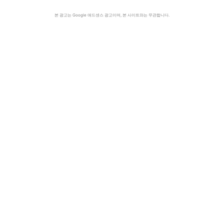
본 광고는 Google 애드센스 광고이며, 본 사이트와는 무관합니다.