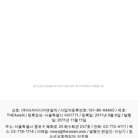
본 광고는 Google 애드센스 광고이며, 본 사이트와는 무관합니다.
상호: (주)아자미디어앤컬처 /
사업자등록번호: 101-86-64640
/ 제호:
THEAsiaN / 등록정보: 서울특별시 아01771 / 등록일: 2011년 9월 6일 / 발행
일: 2011년 11월 11일
주소: 서울특별시 종로구 혜화로 35 화수회관 207호 / 전화: 02-712-4111 /
팩
스: 02-718-1114
/ 이메일: news@theasian.asia / 발행인·편집인: 이상기 / 청
소년보호책임자: 이주형