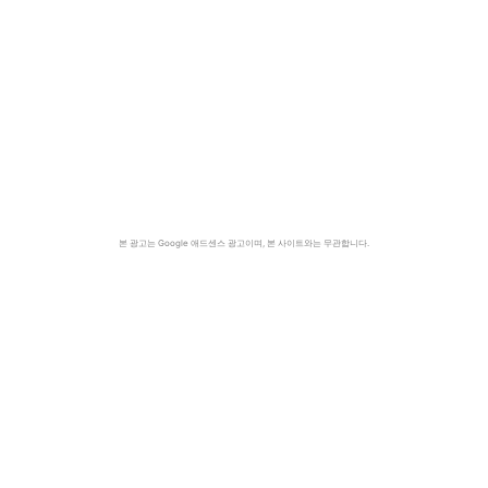
본 광고는 Google 애드센스 광고이며, 본 사이트와는 무관합니다.