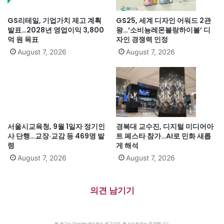
GS리테일, 기업가치 제고 계획
GS25, 세계 디자인 어워드 2관
발표…2028년 영업이익 3,800
왕…‘소비뇽레몬블랑하이볼’ 디
억 원 목표
자인 경쟁력 인정
August 7, 2026
August 7, 2026
서울시교육청, 9월 1일자 정기인
경복대 교수진, 디지털 미디어아
사 단행…교장·교감 등 469명 발
트 페스타 참가…AI로 민화 새롭
령
게 해석
August 7, 2026
August 7, 2026
의견 남기기
본 광고는 Google 애드센스 광고이며, 본 사이트와는 무관합니다.