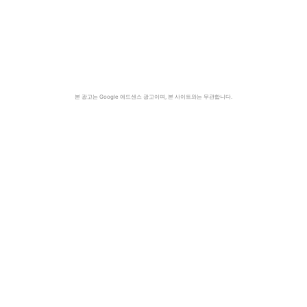
본 광고는 Google 애드센스 광고이며, 본 사이트와는 무관합니다.