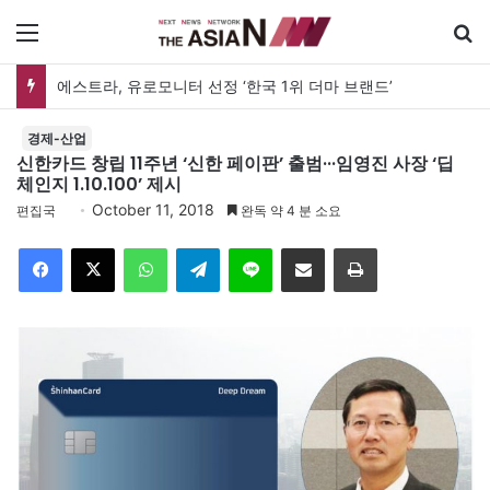
메뉴
에스트라, 유로모니터 선정 ‘한국 1위 더마 브랜드’
경제-산업
신한카드 창립 11주년 ‘신한 페이판’ 출범···임영진 사장 ‘딥
체인지 1.10.100’ 제시
October 11, 2018
편집국
완독 약 4 분 소요
Facebook
X
WhatsApp
Telegram
Line
이메일
인쇄