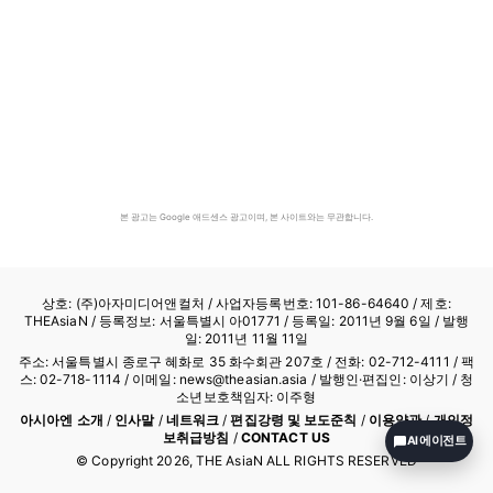
본 광고는 Google 애드센스 광고이며, 본 사이트와는 무관합니다.
상호: (주)아자미디어앤컬처 /
사업자등록번호: 101-86-64640
/ 제호:
THEAsiaN / 등록정보: 서울특별시 아01771 / 등록일: 2011년 9월 6일 / 발행
일: 2011년 11월 11일
주소: 서울특별시 종로구 혜화로 35 화수회관 207호 / 전화: 02-712-4111 /
팩
스: 02-718-1114
/ 이메일: news@theasian.asia / 발행인·편집인: 이상기 / 청
소년보호책임자: 이주형
아시아엔 소개
/
인사말
/
네트워크
/
편집강령 및 보도준칙
/
이용약관
/
개인정
보취급방침
/
CONTACT US
AI 에이전트
© Copyright
2026
, THE AsiaN ALL RIGHTS RESERVED