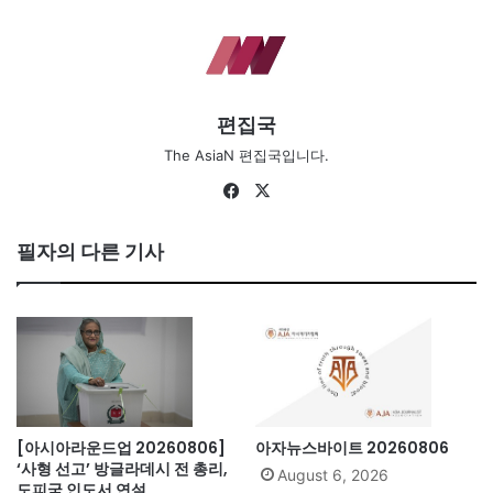
편집국
The AsiaN 편집국입니다.
Fa
X
ce
bo
필자의 다른 기사
ok
[아시아라운드업 20260806]
아자뉴스바이트 20260806
‘사형 선고’ 방글라데시 전 총리,
August 6, 2026
도피국 인도서 연설