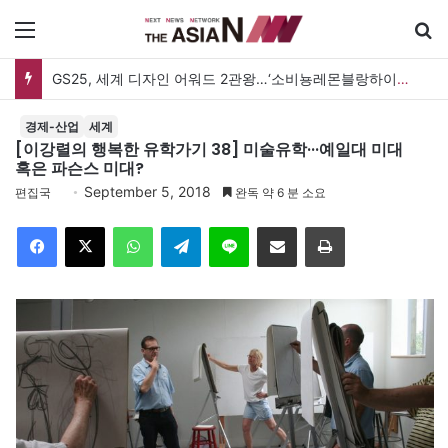
메뉴
GS25, 세계 디자인 어워드 2관왕…‘소비뇽레몬블랑하이볼’ 디자인 경쟁력 인정
경제-산업
세계
[이강렬의 행복한 유학가기 38] 미술유학···예일대 미대
혹은 파슨스 미대?
September 5, 2018
편집국
완독 약 6 분 소요
Facebook
X
WhatsApp
Telegram
Line
이메일
인쇄