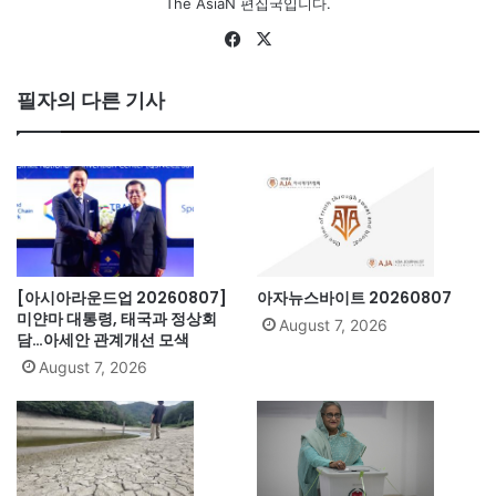
The AsiaN 편집국입니다.
Fa
X
ce
bo
필자의 다른 기사
ok
[아시아라운드업 20260807]
아자뉴스바이트 20260807
미얀마 대통령, 태국과 정상회
August 7, 2026
담…아세안 관계개선 모색
August 7, 2026