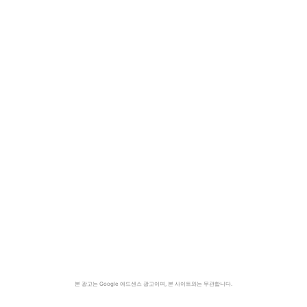
본 광고는 Google 애드센스 광고이며, 본 사이트와는 무관합니다.