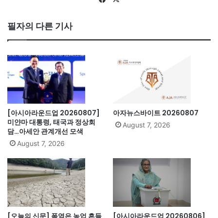
ce
bo
필자의 다른 기사
ok
[아시아라운드업 20260807]
아자뉴스바이트 20260807
미얀마 대통령, 태국과 정상회
August 7, 2026
담…아세안 관계개선 모색
August 7, 2026
[오늘의 신문] 폭염은 농업 흔들
[아시아라운드업 20260806]