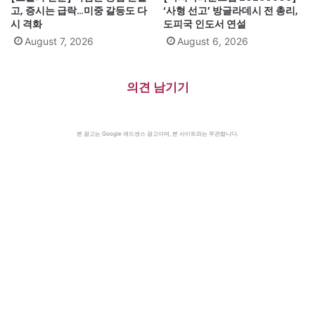
고, 증시는 급락…미중 갈등도 다
‘사형 선고’ 방글라데시 전 총리,
시 격화
도피국 인도서 연설
August 7, 2026
August 6, 2026
의견 남기기
본 광고는 Google 애드센스 광고이며, 본 사이트와는 무관합니다.