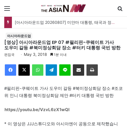
메뉴
[아시아라운드업 20260807] 미얀마 대통령, 태국과 정상회담…아세안 관계개선 모색
아시아라운드업
[영상] 아시아라운드업 EP 07 #필리핀-쿠웨이트 가사
도우미 갈등 #북미정상회담 장소 #터키 대통령 국빈 방한
May 3, 2018
편집국
1분 이내
Facebook
X
WhatsApp
Telegram
Line
이메일
인쇄
#필리핀-쿠웨이트 가사 도우미 갈등 #북미정상회담 장소 #조코
위 인니 대통령 북미정상회담 제안 #터키 대통령 국빈 방한
https://youtu.be/VzvL6zX1wQI
* 이 영상은 JJJ스튜디오와 아시아엔이 공동으로 제작했습니