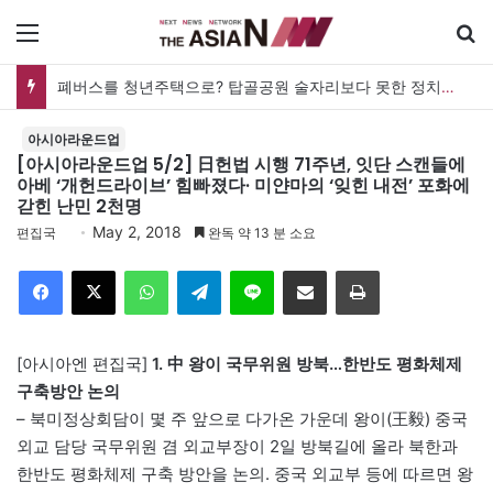
메뉴
폐버스를 청년주택으로? 탑골공원 술자리보다 못한 정치의 상상력
아시아라운드업
[아시아라운드업 5/2] 日헌법 시행 71주년, 잇단 스캔들에
아베 ‘개헌드라이브’ 힘빠졌다· 미얀마의 ‘잊힌 내전’ 포화에
갇힌 난민 2천명
May 2, 2018
편집국
완독 약 13 분 소요
Facebook
X
WhatsApp
Telegram
Line
이메일
인쇄
[아시아엔 편집국]
1. 中 왕이 국무위원 방북…한반도 평화체제
구축방안 논의
– 북미정상회담이 몇 주 앞으로 다가온 가운데 왕이(王毅) 중국
외교 담당 국무위원 겸 외교부장이 2일 방북길에 올라 북한과
한반도 평화체제 구축 방안을 논의. 중국 외교부 등에 따르면 왕