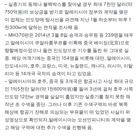
– 실종기의 동체나 블랙박스를 찾아낼 경우 최대 7천만 달러(약
750억원)의 보상금을 받기로 말레이시아 정부와 계약을 맺은
이 업체는 인도양에 탐사선을 파견해 지난 1월 하순부터 하루 1
천300㎢에 달하는 면적을 조사해 옴.
– MH370편은 2014년 3월 8일 승객과 승무원 등 239명을 태우
고 말레이시아 쿠알라룸푸르를 이륙해 중국 베이징(北京)으로
향할예정이었으나 돌연 인도양으로 기수를 돌린 뒤 그대로 실
종. 해당 여객기에는 중국인 154명을 비롯해 대만, 말레이시아,
인도네시아, 호주, 프랑스, 미국, 뉴질랜드, 캐나다, 러시아, 이탈
리아 등 14개국 국적의 승객이 타고 있었음.
– 말레이시아와 호주, 중국 등 3개국은 항공사고 사상 최대 규모
인 1억5천만 달러(약 1천600억원)를 들여 3년에 걸쳐 호주 서쪽
인도양 12만㎢ 권역을 샅샅이 훑었지만 실종기를 찾지 못한 채
작년 초 수색을 중단. 그러나 이후 기존 수색구역의 바로 북쪽
해상에 항공기 잔해로 의심되는 부유물이 떠 있었던 사실이 위
성영상으로 확인되자,말레이시아는 오션인피니티와 계약을 맺
고 해당 구역에 대한 추가 수색을 진행해 옴.