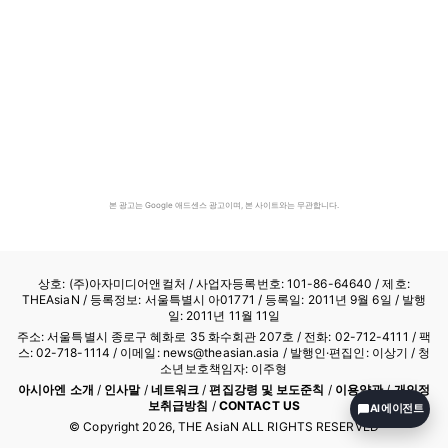
본 광고는 Google 애드센스 광고이며, 본 사이트와는 무관합니다.
상호: (주)아자미디어앤컬처 /
사업자등록번호: 101-86-64640
/ 제호:
THEAsiaN / 등록정보: 서울특별시 아01771 / 등록일: 2011년 9월 6일 / 발행
일: 2011년 11월 11일
주소: 서울특별시 종로구 혜화로 35 화수회관 207호 / 전화: 02-712-4111 /
팩
스: 02-718-1114
/ 이메일: news@theasian.asia / 발행인·편집인: 이상기 / 청
소년보호책임자: 이주형
아시아엔 소개
/
인사말
/
네트워크
/
편집강령 및 보도준칙
/
이용약관
/
개인정
보취급방침
/
CONTACT US
AI 에이전트
© Copyright
2026
, THE AsiaN ALL RIGHTS RESERVED