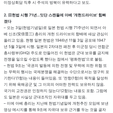
미정상회담 직후 시 주석의 방북이 유력하다고 보도.
2. 日헌법 시행 71년…잇단 스캔들에 아베 ‘개헌드라이브’ 힘빠
졌다
– 오는 3일(헌법기념일)로 일본 헌법 시행 71주년이 되면서 아
베 신조(安倍晋三) 총리의 개헌 드라이브의 향배에 새삼 관심이
쏠리고 있음. 현행 일본 헌법은 1946년 11월 3일 공포돼 1947
년 5월 3일에 시행. 일본의 2차대전 패전 후 미군정 당시 연합군
총사령부(GHQ) 주도로 만들어진 이 헌법은 군대 보유를 금지해
전쟁을 일으킬 수없도록 했다는 점에서 ‘평화헌법’으로 불림.
– 헌법 9조는 ‘국권의 발동에 의한 전쟁 및 무력에 의한 위협 또
는 무력의 행사는 국제분쟁을 해결하는 수단으로서는 영구히 포
기한다'(1항)는 내용이 들어있음. 또 ‘전항(1항)의 목적을 달성하
기 위해 육해공군 및 그 이외의 어떠한 전력도 보유하지 않음.
국가의 교전권은 인정하지 않는다'(2항)는 내용도 포함. 그럼에
도 일본은 사실상 군대조직인 자위대를 두고 있음.
– 이에 아베 총리는 지난해 헌법기념일에 개헌추진 모임에 보낸
영상 메시지를 통해 9조에 자위대 보유 근거를 두는 것을 골자