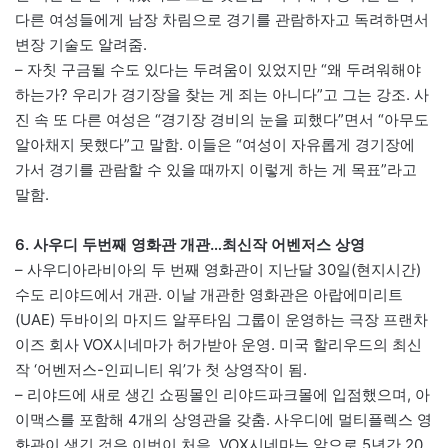
다른 여성들에게 남장 차림으로 경기를 관람하자고 독려하면서
변장 기술도 알려줌.
– 자칫 구금될 수도 있다는 두려움이 있었지만 “왜 두려워해야
하는가? 우리가 경기장을 찾는 게 죄는 아니다”고 그는 강조. 사
진 속 또 다른 여성은 “경기장 경비의 눈을 피했다”면서 “아무도
알아채지 못했다”고 말함. 이들은 “여성이 자유롭게 경기장에
가서 경기를 관람할 수 있을 때까지 이렇게 하는 게 목표”라고
말함.
6. 사우디 두번째 영화관 개관…최신작 어벤저스 상영
– 사우디아라비아의 두 번째 영화관이 지난달 30일(현지시간)
수도 리야드에서 개관. 이날 개관한 영화관은 아랍에미리트
(UAE) 두바이의 마지드 알푸타임 그룹이 운영하는 극장 프랜차
이즈 회사 VOX시네마가 허가받아 운영. 미국 할리우드의 최신
작 ‘어벤저스-인피니티 워’가 첫 상영작이 됨.
– 리야드에 새로 생긴 쇼핑몰인 리야드파크몰에 입점했으며, 아
이맥스를 포함해 4개의 상영관을 갖춤. 사우디에 멀티플렉스 영
화관이 생긴 것은 이번이 처음. VOX시네마는 앞으로 5년간 20