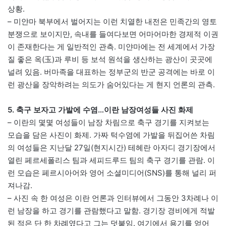
상황.
– 미얀마 북부에서 벌어지는 이런 치열한 내전은 민족간의 영토
분쟁으로 보이지만, 속내를 들여다보면 어마어마한 경제적 이권
이 존재한다는 게 일반적인 관측. 미얀마에는 전 세계에서 가장
질 좋은 옥(玉)과 루비 등 보석 원석을 생산하는 광산이 곳곳에
널려 있음. 버마족을 대표하는 정부군의 반군 공격에는 바로 이
런 광산을 장악하려는 의도가 숨어있다는 게 현지 언론의 관측.
5. 축구 보자고 가발에 수염…이란 남장여성들 사진 화제
– 이란의 몇몇 여성들이 남장 차림으로 축구 경기를 지켜보는
모습을 담은 사진이 화제. 가짜 턱수염에 가발을 뒤집어쓴 차림
의 여성들은 지난달 27일(현지시간) 테헤란 아자디 경기장에서
열린 페르세폴리스 팀과 세피드루드 팀의 축구 경기를 관람. 이
런 모습은 페르시아어와 영어 소셜미디어(SNS)를 통해 널리 퍼
져나감.
– 사진 속 한 여성은 이란 언론과 인터뷰에서 그동안 3차례나 이
런 남장을 하고 경기를 관람했다고 말함. 경기장 경비에게 적발
된 적은 단 한 차례였다고 그는 덧붙임. 여기에서 용기를 얻어