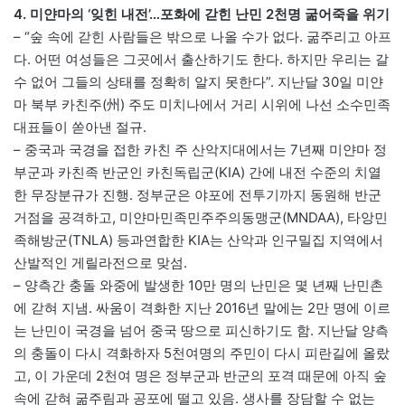
4. 미얀마의 ‘잊힌 내전’…포화에 갇힌 난민 2천명 굶어죽을 위기
– “숲 속에 갇힌 사람들은 밖으로 나올 수가 없다. 굶주리고 아프
다. 어떤 여성들은 그곳에서 출산하기도 한다. 하지만 우리는 갈
수 없어 그들의 상태를 정확히 알지 못한다”. 지난달 30일 미얀
마 북부 카친주(州) 주도 미치나에서 거리 시위에 나선 소수민족
대표들이 쏟아낸 절규.
– 중국과 국경을 접한 카친 주 산악지대에서는 7년째 미얀마 정
부군과 카친족 반군인 카친독립군(KIA) 간에 내전 수준의 치열
한 무장분규가 진행. 정부군은 야포에 전투기까지 동원해 반군
거점을 공격하고, 미얀마민족민주주의동맹군(MNDAA), 타앙민
족해방군(TNLA) 등과연합한 KIA는 산악과 인구밀집 지역에서
산발적인 게릴라전으로 맞섬.
– 양측간 충돌 와중에 발생한 10만 명의 난민은 몇 년째 난민촌
에 갇혀 지냄. 싸움이 격화한 지난 2016년 말에는 2만 명에 이르
는 난민이 국경을 넘어 중국 땅으로 피신하기도 함. 지난달 양측
의 충돌이 다시 격화하자 5천여명의 주민이 다시 피란길에 올랐
고, 이 가운데 2천여 명은 정부군과 반군의 포격 때문에 아직 숲
속에 갇혀 굶주림과 공포에 떨고 있음. 생사를 장담할 수 없는