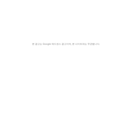
본 광고는 Google 애드센스 광고이며, 본 사이트와는 무관합니다.