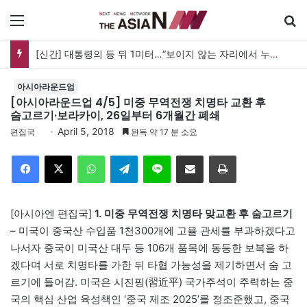
메뉴
[신간] 대통령의 등 뒤 1미터…“보이지 않는 자리에서 누구를 지킨다는 것”
아시아라운드업
[아시아라운드업 4/5] 미중 무역전쟁 치명타 교환 후
숨고르기·보라카이, 26일부터 6개월간 폐쇄
April 5, 2018
편집국
완독 약 17 분 소요
Facebook
X
WhatsApp
Telegram
Line
이메일
인쇄
[아시아엔 편집국]
1. 미중 무역전쟁 치명타 맞교환 후 숨고르기
– 미국이 중국산 수입품 1천300개에 고율 관세를 부과하겠다고
나서자 중국이 미국산 대두 등 106개 품목에 동등한 보복을 하
겠다며 서로 치명타를 가한 뒤 타협 가능성을 제기하면서 숨 고
르기에 들어감. 미국은 시진핑(習近平) 국가주석이 주력하는 중
국의 핵심 산업 육성책인 ‘중국 제조 2025’를 정조준했고, 중국