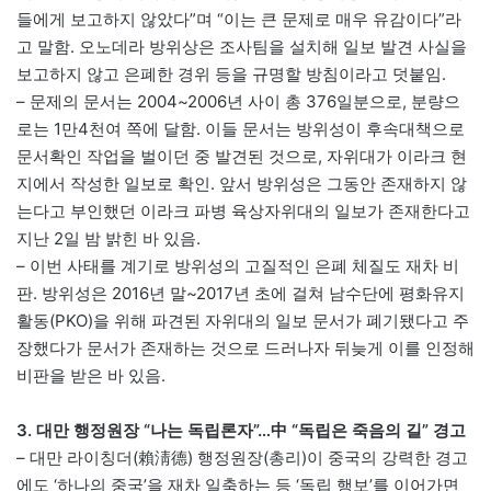
들에게 보고하지 않았다”며 “이는 큰 문제로 매우 유감이다”라
고 말함. 오노데라 방위상은 조사팀을 설치해 일보 발견 사실을
보고하지 않고 은폐한 경위 등을 규명할 방침이라고 덧붙임.
– 문제의 문서는 2004~2006년 사이 총 376일분으로, 분량으
로는 1만4천여 쪽에 달함. 이들 문서는 방위성이 후속대책으로
문서확인 작업을 벌이던 중 발견된 것으로, 자위대가 이라크 현
지에서 작성한 일보로 확인. 앞서 방위성은 그동안 존재하지 않
는다고 부인했던 이라크 파병 육상자위대의 일보가 존재한다고
지난 2일 밤 밝힌 바 있음.
– 이번 사태를 계기로 방위성의 고질적인 은폐 체질도 재차 비
판. 방위성은 2016년 말~2017년 초에 걸쳐 남수단에 평화유지
활동(PKO)을 위해 파견된 자위대의 일보 문서가 폐기됐다고 주
장했다가 문서가 존재하는 것으로 드러나자 뒤늦게 이를 인정해
비판을 받은 바 있음.
3. 대만 행정원장 “나는 독립론자”…中 “독립은 죽음의 길” 경고
– 대만 라이칭더(賴淸德) 행정원장(총리)이 중국의 강력한 경고
에도 ‘하나의 중국’을 재차 일축하는 등 ‘독립 행보’를 이어가면