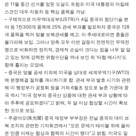
은 11월 중간 선거를 앞둔 도널드 트럼프 미국 대통령의 아킬레
스건인 대두·자동차 등 핵심 품목을 겨냥.
– 구체적으로 미무역대표부(USTR)가 4일 중국의 첨단기술 분
야 등 1천300개 품목에 25% 관세 부과를 발표하자 중국은 128
개 품목을 찍어 맞불 보복관세를 예고. 이 추세대로라면 충돌은
불가피해 보임. 그러나 양측 모두 이번 갈등이 전면적인 무역전
쟁으로 비화하면 정치적, 경제적 손실이 크다는 점을 너무 잘 알
고 있는 탓에 강력한 위협수단을 꺼내 보인 뒤 ‘타협 메시지’도
함께 흘리는 모양새.
– 중국은 맞불 공세 이외에 미국을 상대로 세계무역기구(WTO)
에 분쟁해결 절차를 개시하기로 함. 관세 부과 발효 시기와 관련
해 미 행정부가 공청회 등을 거쳐 6월초 정도로 늦춘 가운데 중
국 역시 “미국 정부의 중국산 상품에 대한 관세 부과 상황에 따
라 추후에 공표하겠다”고 밝혀, 두 달 이상 협상할 시간이 확보
한 것으로 보임.
– 주광야오(朱光耀) 중국 재정부 부부장은 전날 중국의 대미 보
복 조치와 관련한 기자회견에서 “모든 문제가 테이블 위에 올라
온 만큼 이제는 협상과 협력의 시간이 됐다”고 밝힘. 미국도 일