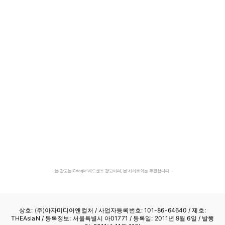
본 광고는 Google 애드센스 광고이며, 본 사이트와는 무관합니다.
상호: (주)아자미디어앤컬처 /
사업자등록번호: 101-86-64640
/ 제호:
THEAsiaN / 등록정보: 서울특별시 아01771 / 등록일: 2011년 9월 6일 / 발행