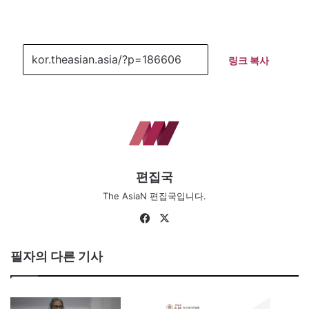
링크 복사
편집국
The AsiaN 편집국입니다.
Fa
X
ce
bo
필자의 다른 기사
ok