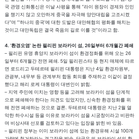
국 관영 신화통신은 이날 사평을 통해 “라이 원장이 경제와 인민
을 챙기지 않고 오만하게 중국을 자극해 양안대립을 고조시켰
다”며 “‘하나의 중국’에 대한 도발은 대만해협의 평화를 해치는
것이고 대만독립은 결국 죽음의 길로 이를 것”이라고 함.
4. ‘환경오염’ 논란 필리핀 보라카이 섬, 26일부터 6개월간 폐쇄
– 필리핀 유명 휴양지 보라카이 섬이 환경정화를 위해 오는 26
일부터 6개월간 전면 폐쇄. 5일 필리핀스타 등 현지 매체에 따르
면 로드리고 두테르테 필리핀 대통령은 지난 4일 환경자원부,
관광부, 내무부 등 관계부처 합동 회의를 주재하고 이같이 결정
했다고 해리 로케 대통령이 대변인이 밝힘.
– 지역 주민에 미치는 영향 등을 고려해 보라카이 섬을 단계적
으로 폐쇄해야 한다는 의견도 있었지만, 신속한 환경정화를 위
해 전면 폐쇄하는 것으로 결론. 두테르테 대통령은 지난 2월 열
악한 하수시설 등을 이유로 보라카이 섬을 시궁창이라고 비판하
며 비상사태 선포를 검토하고 있다는 입장을 밝힌 바 있음.
– 필리핀 정부는 이미 보라카이 섬에 있는 환경유해 시설 100개
가량에 철거하라는 경고장을 발송. 당국은 또 보라카이 섬의 환