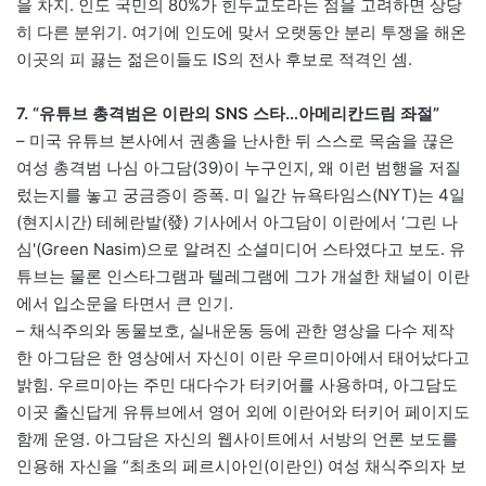
을 차지. 인도 국민의 80%가 힌두교도라는 점을 고려하면 상당
히 다른 분위기. 여기에 인도에 맞서 오랫동안 분리 투쟁을 해온
이곳의 피 끓는 젊은이들도 IS의 전사 후보로 적격인 셈.
7. “유튜브 총격범은 이란의 SNS 스타…아메리칸드림 좌절”
– 미국 유튜브 본사에서 권총을 난사한 뒤 스스로 목숨을 끊은
여성 총격범 나심 아그담(39)이 누구인지, 왜 이런 범행을 저질
렀는지를 놓고 궁금증이 증폭. 미 일간 뉴욕타임스(NYT)는 4일
(현지시간) 테헤란발(發) 기사에서 아그담이 이란에서 ‘그린 나
심'(Green Nasim)으로 알려진 소셜미디어 스타였다고 보도. 유
튜브는 물론 인스타그램과 텔레그램에 그가 개설한 채널이 이란
에서 입소문을 타면서 큰 인기.
– 채식주의와 동물보호, 실내운동 등에 관한 영상을 다수 제작
한 아그담은 한 영상에서 자신이 이란 우르미아에서 태어났다고
밝힘. 우르미아는 주민 대다수가 터키어를 사용하며, 아그담도
이곳 출신답게 유튜브에서 영어 외에 이란어와 터키어 페이지도
함께 운영. 아그담은 자신의 웹사이트에서 서방의 언론 보도를
인용해 자신을 “최초의 페르시아인(이란인) 여성 채식주의자 보