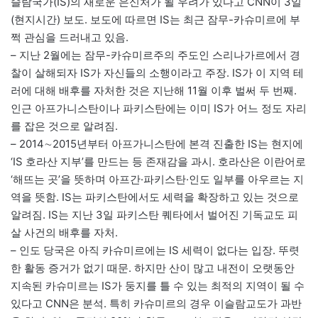
슬람국가(IS)의 새로운 은신처가 될 우려가 있다고 CNN이 3일
(현지시간) 보도. 보도에 따르면 IS는 최근 잠무-카슈미르에 부
쩍 관심을 드러내고 있음.
– 지난 2월에는 잠무-카슈미르주의 주도인 스리나가르에서 경
찰이 살해되자 IS가 자신들의 소행이라고 주장. IS가 이 지역 테
러에 대해 배후를 자처한 것은 지난해 11월 이후 벌써 두 번째.
인근 아프가니스탄이나 파키스탄에는 이미 IS가 어느 정도 자리
를 잡은 것으로 알려짐.
– 2014∼2015년부터 아프가니스탄에 본격 진출한 IS는 현지에
‘IS 호라산 지부’를 만드는 등 존재감을 과시. 호라산은 이란어로
‘해뜨는 곳’을 뜻하며 아프간·파키스탄·인도 일부를 아우르는 지
역을 뜻함. IS는 파키스탄에서도 세력을 확장하고 있는 것으로
알려짐. IS는 지난 3일 파키스탄 퀘타에서 벌어진 기독교도 피
살 사건의 배후를 자처.
– 인도 당국은 아직 카슈미르에는 IS 세력이 없다는 입장. 뚜렷
한 활동 증거가 없기 때문. 하지만 산이 많고 내전이 오랫동안
지속된 카슈미르는 IS가 둥지를 틀 수 있는 최적의 지역이 될 수
있다고 CNN은 분석. 특히 카슈미르의 경우 이슬람교도가 과반