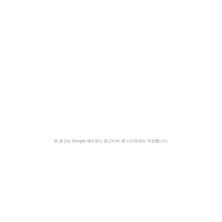
본 광고는 Google 애드센스 광고이며, 본 사이트와는 무관합니다.