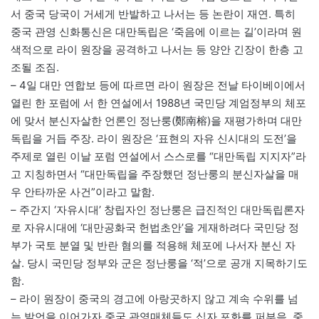
서 중국 당국이 거세게 반발하고 나서는 등 논란이 재연. 특히
중국 관영 신화통신은 대만독립은 ‘죽음에 이르는 길’이라며 원
색적으로 라이 원장을 공격하고 나서는 등 양안 긴장이 한층 고
조될 조짐.
– 4일 대만 연합보 등에 따르면 라이 원장은 전날 타이베이에서
열린 한 포럼에 서 한 연설에서 1988년 국민당 계엄정부의 체포
에 맞서 분신자살한 언론인 정난룽(鄭南榕)을 재평가하며 대만
독립을 거듭 주장. 라이 원장은 ‘표현의 자유 신시대의 도전’을
주제로 열린 이날 포럼 연설에서 스스로를 “대만독립 지지자”라
고 지칭하면서 “대만독립을 주장했던 정난룽의 분신자살을 매
우 안타까운 사건”이라고 말함.
– 주간지 ‘자유시대’ 창립자인 정난룽은 급진적인 대만독립론자
로 자유시대에 ‘대만공화국 헌법초안’을 게재하려다 국민당 정
부가 국토 분열 및 반란 혐의를 적용해 체포에 나서자 분신 자
살. 당시 국민당 정부와 군은 정난룽을 ‘적’으로 공개 지목하기도
함.
– 라이 원장이 중국의 경고에 아랑곳하지 않고 계속 수위를 넘
는 발언을 이어가자 중국 관영매체들도 십자 포화를 퍼부음. 중