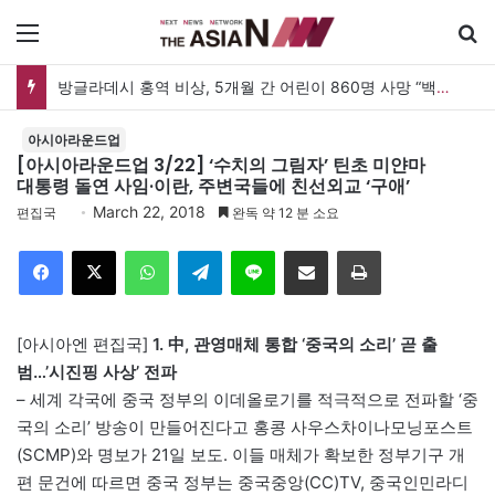
메뉴
방글라데시 홍역 비상, 5개월 간 어린이 860명 사망 “백신 조달 시스템 변경이 화근”
아시아라운드업
[아시아라운드업 3/22] ‘수치의 그림자’ 틴초 미얀마
대통령 돌연 사임·이란, 주변국들에 친선외교 ‘구애’
March 22, 2018
편집국
완독 약 12 분 소요
Facebook
X
WhatsApp
Telegram
Line
이메일
인쇄
[아시아엔 편집국]
1. 中, 관영매체 통합 ‘중국의 소리’ 곧 출
범…’시진핑 사상’ 전파
– 세계 각국에 중국 정부의 이데올로기를 적극적으로 전파할 ‘중
국의 소리’ 방송이 만들어진다고 홍콩 사우스차이나모닝포스트
(SCMP)와 명보가 21일 보도. 이들 매체가 확보한 정부기구 개
편 문건에 따르면 중국 정부는 중국중앙(CC)TV, 중국인민라디