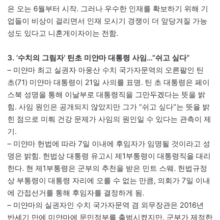
은 오는 6월부터 시작. 그러나 우수한 인재를 확보하기 위해 기
업들이 비상이 걸리면서 인재 모시기 경쟁이 더 앞당겨질 가능
성도 있다고 니혼게이자이는 전함.
3. ‘수치의 그림자’ 틴초 미얀마 대통령 사임…”쉬고 싶다”
– 미얀마 최고 실권자 아웅산 수치 국가자문역의 오른팔인 틴
초(71) 미얀마 대통령이 21일 사의를 표명. 틴 초 대통령은 페이
스북 성명을 통해 이날부로 대통령직을 그만두겠다는 뜻을 밝
힘. 사임 원인은 공개되지 않았지만 그가 “쉬고 싶다”는 뜻을 밝
힌 점으로 미뤄 건강 문제가 사임의 원인일 수 있다는 관측이 제
기.
– 미얀마 헌법에 따라 7일 이내에 후임자가 임명될 것이라고 성
명은 밝힘. 헌법상 대통령 유고시 제1부통령이 대통령직을 대리
한다. 현 제1부통령은 군부의 추천을 받은 민트 스웨. 헌법규정
상 부통령이 대통령 자리에 오를 수 없는 만큼, 의회가 7일 이내
에 간접선거를 통해 후임자를 결정하게 됨.
– 미얀마의 실권자인 수치 국가자문역 겸 외무장관은 2016년
반세기 만에 미얀마에 문민정부를 출범시켰지만, 군부가 제정한