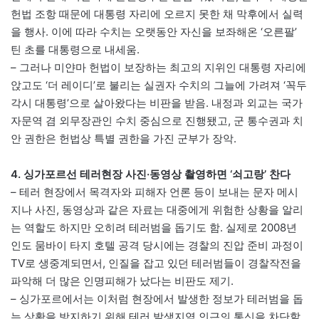
헌법 조항 때문에 대통령 자리에 오르지 못한 채 막후에서 실력
을 행사. 이에 따라 수치는 오랫동안 자신을 보좌해온 ‘오른팔’
틴 초를 대통령으로 내세움.
– 그러나 미얀마 헌법이 보장하는 최고의 지위인 대통령 자리에
앉고도 ‘더 레이디’로 불리는 실권자 수치의 그늘에 가려져 ‘꼭두
각시 대통령’으로 살아왔다는 비판을 받음. 내정과 외교는 국가
자문역 겸 외무장관인 수치 중심으로 진행됐고, 군 통수권과 치
안 권한은 헌법상 특별 권한을 가진 군부가 장악.
4. 싱가포르선 테러현장 사진·동영상 촬영하면 ‘쇠고랑’ 찬다
– 테러 현장에서 목격자와 피해자 언론 등이 보내는 문자 메시
지나 사진, 동영상과 같은 자료는 대중에게 위험한 상황을 알리
는 역할도 하지만 오히려 테러범을 돕기도 함. 실제로 2008년
인도 뭄바이 타지 호텔 공격 당시에는 경찰의 진압 준비 과정이
TV로 생중계되면서, 인질을 잡고 있던 테러범들이 경찰작전을
파악해 더 많은 인명피해가 났다는 비판도 제기.
– 싱가포르에서는 이처럼 현장에서 발생한 정보가 테러범을 돕
는 상황을 방지하기 위해 테러 발생지역 인근의 통신을 차단할