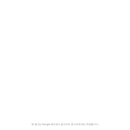
본 광고는 Google 애드센스 광고이며, 본 사이트와는 무관합니다.