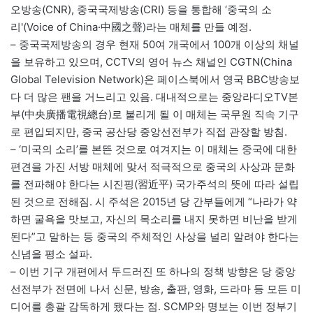
오방송(CNR), 중국국제방송(CRI) 등을 통합해 ‘중국의 소
리'(Voice of China·中國之聲)라는 매체를 만들 예정.
– 중국국제방송의 경우 현재 50여 개국에서 100개 이상의 채널
을 보유하고 있으며, CCTV의 영어 뉴스 채널인 CGTN(China
Global Television Network)은 페이스북에서 영국 BBC방송보
다 더 많은 팬을 거느리고 있음. 대내적으로는 중앙라디오TV본
부(中央廣播電視總台)로 불리게 될 이 매체는 국무원 직속 기구
로 편입되지만, 중국 공산당 중앙선전부가 직접 관장할 방침.
– ‘미국의 소리’를 본뜬 것으로 여겨지는 이 매체는 중국에 대한
편견을 가진 서방 매체에 맞서 적극적으로 중국의 사상과 문화
를 전파해야 한다는 시진핑(習近平) 국가주석의 뜻에 따라 설립
된 것으로 전해짐. 시 주석은 2015년 당 간부들에게 “나라가 약
하면 굴욕을 맛보고, 자신의 목소리를 내지 못하면 비난을 받게
된다”고 말하는 등 중국의 주체적인 사상을 널리 알려야 한다는
신념을 평소 설파.
– 이번 기구 개편에서 두드러진 또 하나의 정책 방향은 당 중앙
선전부가 전면에 나서 신문, 방송, 출판, 영화, 드라마 등 모든 미
디어를 총괄 감독하게 됐다는 점. SCMP와 명보는 이번 정부기