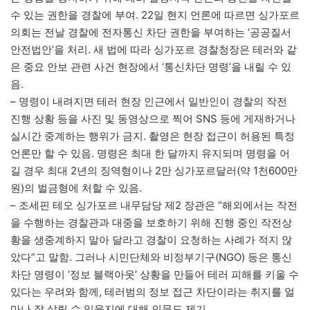
수 있는 권한을 경찰에 부여. 22일 현지 언론에 따르면 싱가포르
의회는 전날 경찰에 전자통신 차단 권한을 부여하는 ‘공공질서
안전법안’을 처리. 새 법에 따라 싱가포르 경찰청장은 테러와 같
은 중요 안보 관련 사건 현장에서 ‘통신차단 명령’을 내릴 수 있
음.
– 명령이 내려지면 테러 현장 인근에서 일반인이 경찰의 작전
진행 상황 등을 사진 및 동영상으로 찍어 SNS 등에 게재하거나
실시간 중계하는 행위가 금지. 촬영은 현장 접근이 허용된 특정
언론만 할 수 있음. 명령은 최대 한 달까지 유지되며 명령을 어
길 경우 최대 2년의 징역형이나 2만 싱가포르달러(약 1천600만
원)의 벌금형에 처할 수 있음.
– 조세핀 테오 싱가포르 내무담당 제2 장관은 “해외에서는 작전
을 수행하는 경찰관과 대중을 보호하기 위해 진행 중인 작전상
황을 생중계하지 말아 달라고 경찰이 요청하는 사례가 적지 않
았다”고 말함. 그러나 시민단체와 비정부기구(NGO) 등은 통신
차단 명령이 ‘정보 블랙아웃’ 상황을 만들어 테러 피해를 키울 수
있다는 우려와 함께, 테러범의 정보 접근 차단이라는 취지를 얼
마나 잘 살릴 수 있을지에 대해 의문도 제기.