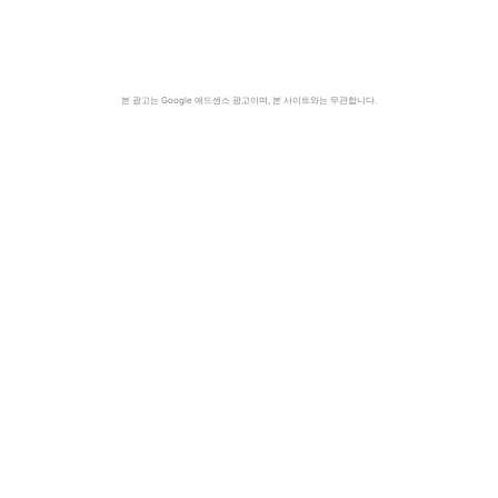
본 광고는 Google 애드센스 광고이며, 본 사이트와는 무관합니다.