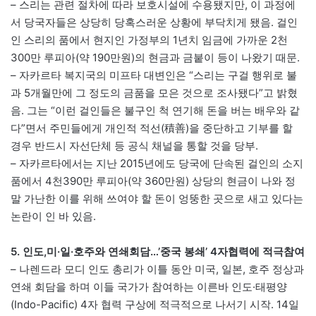
– 스리는 관련 절차에 따라 보호시설에 수용됐지만, 이 과정에
서 당국자들은 상당히 당혹스러운 상황에 부닥치게 됐음. 걸인
인 스리의 품에서 현지인 가정부의 1년치 임금에 가까운 2천
300만 루피아(약 190만원)의 현금과 금붙이 등이 나왔기 때문.
– 자카르타 복지국의 미프타 대변인은 “스리는 구걸 행위로 불
과 5개월만에 그 정도의 금품을 모은 것으로 조사됐다”고 밝혔
음. 그는 “이런 걸인들은 불구인 척 연기해 돈을 버는 배우와 같
다”면서 주민들에게 개인적 적선(積善)을 중단하고 기부를 할
경우 반드시 자선단체 등 공식 채널을 통할 것을 당부.
– 자카르타에서는 지난 2015년에도 당국에 단속된 걸인의 소지
품에서 4천390만 루피아(약 360만원) 상당의 현금이 나와 정
말 가난한 이를 위해 쓰여야 할 돈이 엉뚱한 곳으로 새고 있다는
논란이 인 바 있음.
5. 인도,미·일·호주와 연쇄회담…’중국 봉쇄’ 4자협력에 적극참여
– 나렌드라 모디 인도 총리가 이틀 동안 미국, 일본, 호주 정상과
연쇄 회담을 하며 이들 국가가 참여하는 이른바 인도·태평양
(Indo-Pacific) 4자 협력 구상에 적극적으로 나서기 시작. 14일