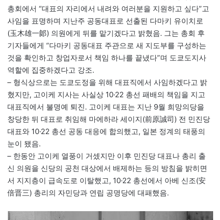
총회에서 “대표의 자리에서 내려와 여러분을 지원하고 싶다”고
사임을 표명하며 지난주 공동대표로 선출된 다마키 유이치로
(玉木雄一郞) 의원에게 뒤를 맡기겠다고 밝혔음. 그는 총회 후
기자들에게 “다마키 공동대표 주관으로 새 지도부를 구성하는
것을 확인하고 창업자로서 책임 하나를 끝냈다”며 도쿄도지사
역할에 집중하겠다고 강조.
– 형식상으로는 도쿄도정을 위해 대표직에서 사임하겠다고 밝
혔지만, 고이케 지사는 사실상 10·22 총선 패배의 책임을 지고
대표직에서 불명예 퇴진. 고이케 대표는 지난 9월 희망의당을
창당한 뒤 대표로 취임해 마에하라 세이지(前原誠司) 전 민진당
대표와 10·22 총선 공동 대응에 합의했고, 일본 정계의 태풍의
눈이 됐음.
– 한동안 고이케 열풍이 거셌지만 이후 민진당 대표나 총리 출
신 의원을 신당의 공천 대상에서 배제하는 등의 방침을 밝히면
서 지지층이 급속도로 이탈했고, 10·22 총선에서 아베 신조(安
倍晋三) 총리의 자민당과 연립 공명당에 대패했음.