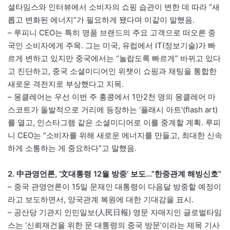
셜타임스와 인터뷰에서 소비자의 쇼핑 습관이 변한 데 따라 “새
롭고 변화된 에너지”가 필요하게 됐다며 이같이 말했음.
– 루피니 CEO는 특히 명품 브랜드의 주요 고객으로 떠오른 중
국인 소비자에게 주목. 그는 미국, 유럽에서 IT(정보기술)가 빠
르게 변하고 있지만 중국에서는 “놀랍도록 빠르게” 바뀌고 있다
고 진단하고, 중국 소셜미디어인 위챗이 쇼핑과 채팅을 통합한
새로운 격전지로 부상했다고 지목.
– 몽클레어는 우선 이번 주 홍콩에서 1만2천 명의 몽클레어 마
스코트가 돌발적으로 거리에 등장하는 ‘플래시 아트'(flash art)
를 열고, 인스타그램 같은 소셜미디어로 이를 중계할 계획. 루피
니 CEO는 “소비자를 위해 새로운 에너지를 만들고, 최대한 신속
하게 소통하는 게 중요하다”고 말했음.
2. 中관영언론, ‘文대통령 12월 방중’ 보도…”한중관계 해빙신호”
– 중국 관영언론이 15일 문재인 대통령이 다음달 방중할 예정이
라고 보도하면서, 양국관계 복원에 대한 기대감을 표시.
– 공산당 기관지 인민일보(人民日報) 영문 자매지인 글로벌타임
스는 ‘신뢰재건을 위한 문 대통령의 중국 방문’이라는 제목 기사