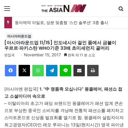
메뉴
동아제약 아일로, 성분 맞춤형 ‘스킨 솔루션’ 3종 출시
아시아라운드업
[아시아라운드업 11/15] 인도네시아 걸인 품에서 금붙이
우르르·파키스탄 WHO기준 33배 초미세먼지 골머리
November 15, 2017
편집국
완독 약 11 분 소요
Facebook
X
WhatsApp
Telegram
Line
이메일
인쇄
[아시아엔 편집국]
1. “中 명품족 모십니다” 몽클레어, 패션쇼 접
고 소셜미디어 속으로
– 이탈리아의 초고가 패딩 브랜드인 몽클레어가 패션 업계 큰손
으로 부상한 중국인 소비자를 겨냥해 전통적 패션쇼를 폐지하고
스마트폰으로 신상품 발표회를 열기로 함. 몽클레어 설립자이자
최고경영자(CEO)인 레모 루피니는 13일(현지시간) 영국 파이낸