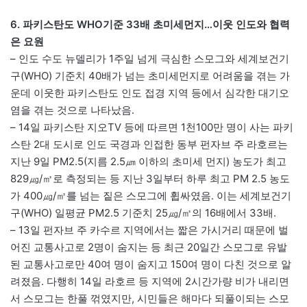
6. 파키스탄도 WHO기준 33배 초미세먼지…이웃 인도와 협력
은 요원
– 인도 수도 뉴델리가 1주일 넘게 극심한 스모그와 세계보건기
구(WHO) 기준치 40배가 넘는 초미세먼지로 어려움을 겪는 가
운데 이웃한 파키스탄도 인도 접경 지역 등에서 심각한 대기오
염을 겪는 것으로 나타났음.
– 14일 파키스탄 지오TV 등에 따르면 1천100만 명이 사는 파키
스탄 2대 도시로 인도 국경과 인접한 동부 펀자브 주 라호르는
지난 9일 PM2.5(지름 2.5㎛ 이하의 초미세 먼지) 농도가 최고
829㎍/㎥로 측정되는 등 지난 3일부터 하루 최고 PM 2.5 농도
가 400㎍/㎥를 넘는 짙은 스모그에 휩싸였음. 이는 세계보건기
구(WHO) 일평균 PM2.5 기준치 25㎍/㎥의 16배에서 33배.
– 13일 펀자브 주 카수르 지역에서는 짧은 가시거리 때문에 벌
어진 교통사고로 2명이 숨지는 등 최근 20일간 스모그로 유발
된 교통사고로만 40여 명이 숨지고 150여 명이 다친 것으로 알
려졌음. 다행히 14일 라호르 등 지역에 2시간가량 비가 내리면
서 스모그는 한풀 꺾였지만, 시민들은 해마다 되풀이되는 스모