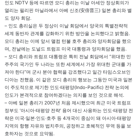
인도 NDTV 등에 따르면 모디 총리는 이날 아세안 정상회의가
열리는 필리핀 마닐라에서 아베 신조(安倍晋三) 일본 총리와 별
도 양자 회담.
– 인도 총리실은 두 정상이 이날 회담에서 양국의 특별전략적
세계 동반자 관계를 강화하기 위한 방안을 논의했다고 밝혔음.
모디 총리는 이에 앞서 맬컴 턴불 호주 총리와 양자회담을 했으
며, 전날에는 도널드 트럼프 미국 대통령과 양자회담을 했음.
– 모디 총리와 트럼프 대통령은 특히 전날 회담에서 “위대한 민
주주의 국가인 두 나라는 또한 세계에서 가장 위대한 군대를 가
져야 한다”며 군사 분야 협력을 강조했다고 일간 타임스오브인
디아는 전했음. 이 같은 모디 총리의 행보는 그동안 미국과 일본
이 주도적으로 제기한 인도·태평양(Indo-Pacific) 전략 논의에
인도가 본격적으로 참여하겠다는 의지를 보인 것으로 해석.
– 아베 일본 총리가 2007년 처음 제시했으며 최근 미국 트럼프
정부도 ‘아시아·태평양 전략’ 용어 대신 사용하는 인도·태평양 전
략은 미국·일본·인도·호주 등 4개국이 중심이 돼 아시아·태평양
지역의 항행 자유와 법치주의, 공정하고 호혜적인 무역 등을 보
호하자는 것으로 요약됨.