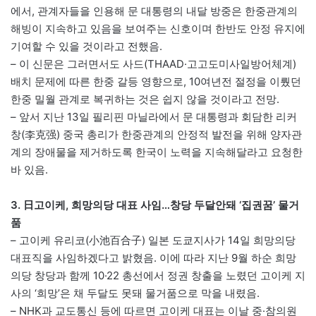
에서, 관계자들을 인용해 문 대통령의 내달 방중은 한중관계의
해빙이 지속하고 있음을 보여주는 신호이며 한반도 안정 유지에
기여할 수 있을 것이라고 전했음.
– 이 신문은 그러면서도 사드(THAAD·고고도미사일방어체계)
배치 문제에 따른 한중 갈등 영향으로, 10여년전 절정을 이뤘던
한중 밀월 관계로 복귀하는 것은 쉽지 않을 것이라고 전망.
– 앞서 지난 13일 필리핀 마닐라에서 문 대통령과 회담한 리커
창(李克强) 중국 총리가 한중관계의 안정적 발전을 위해 양자관
계의 장애물을 제거하도록 한국이 노력을 지속해달라고 요청한
바 있음.
3. 日고이케, 희망의당 대표 사임…창당 두달안돼 ‘집권꿈’ 물거
품
– 고이케 유리코(小池百合子) 일본 도쿄지사가 14일 희망의당
대표직을 사임하겠다고 밝혔음. 이에 따라 지난 9월 하순 희망
의당 창당과 함께 10·22 총선에서 정권 창출을 노렸던 고이케 지
사의 ‘희망’은 채 두달도 못돼 물거품으로 막을 내렸음.
– NHK과 교도통신 등에 따르면 고이케 대표는 이날 중·참의원