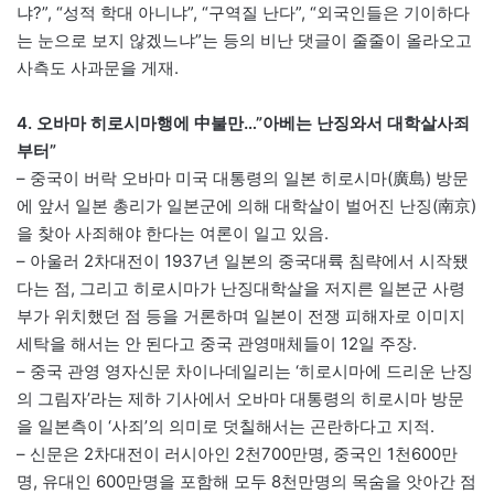
냐?”, “성적 학대 아니냐”, “구역질 난다”, “외국인들은 기이하다
는 눈으로 보지 않겠느냐”는 등의 비난 댓글이 줄줄이 올라오고
사측도 사과문을 게재.
4. 오바마 히로시마행에 中불만…”아베는 난징와서 대학살사죄
부터”
– 중국이 버락 오바마 미국 대통령의 일본 히로시마(廣島) 방문
에 앞서 일본 총리가 일본군에 의해 대학살이 벌어진 난징(南京)
을 찾아 사죄해야 한다는 여론이 일고 있음.
– 아울러 2차대전이 1937년 일본의 중국대륙 침략에서 시작됐
다는 점, 그리고 히로시마가 난징대학살을 저지른 일본군 사령
부가 위치했던 점 등을 거론하며 일본이 전쟁 피해자로 이미지
세탁을 해서는 안 된다고 중국 관영매체들이 12일 주장.
– 중국 관영 영자신문 차이나데일리는 ‘히로시마에 드리운 난징
의 그림자’라는 제하 기사에서 오바마 대통령의 히로시마 방문
을 일본측이 ‘사죄’의 의미로 덧칠해서는 곤란하다고 지적.
– 신문은 2차대전이 러시아인 2천700만명, 중국인 1천600만
명, 유대인 600만명을 포함해 모두 8천만명의 목숨을 앗아간 점