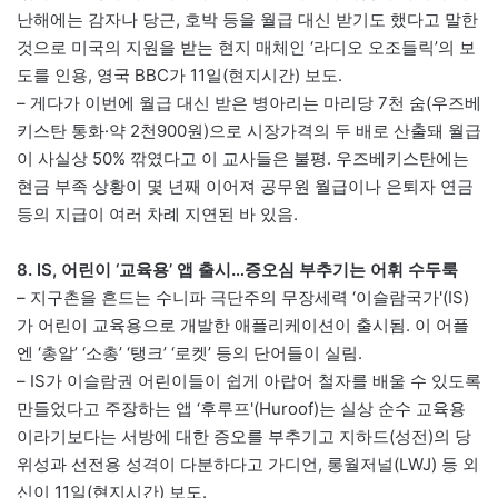
난해에는 감자나 당근, 호박 등을 월급 대신 받기도 했다고 말한
것으로 미국의 지원을 받는 현지 매체인 ‘라디오 오조들릭’의 보
도를 인용, 영국 BBC가 11일(현지시간) 보도.
– 게다가 이번에 월급 대신 받은 병아리는 마리당 7천 숨(우즈베
키스탄 통화·약 2천900원)으로 시장가격의 두 배로 산출돼 월급
이 사실상 50% 깎였다고 이 교사들은 불평. 우즈베키스탄에는
현금 부족 상황이 몇 년째 이어져 공무원 월급이나 은퇴자 연금
등의 지급이 여러 차례 지연된 바 있음.
8. IS, 어린이 ‘교육용’ 앱 출시…증오심 부추기는 어휘 수두룩
– 지구촌을 흔드는 수니파 극단주의 무장세력 ‘이슬람국가'(IS)
가 어린이 교육용으로 개발한 애플리케이션이 출시됨. 이 어플
엔 ‘총알’ ‘소총’ ‘탱크’ ‘로켓’ 등의 단어들이 실림.
– IS가 이슬람권 어린이들이 쉽게 아랍어 철자를 배울 수 있도록
만들었다고 주장하는 앱 ‘후루프'(Huroof)는 실상 순수 교육용
이라기보다는 서방에 대한 증오를 부추기고 지하드(성전)의 당
위성과 선전용 성격이 다분하다고 가디언, 롱월저널(LWJ) 등 외
신이 11일(현지시간) 보도.