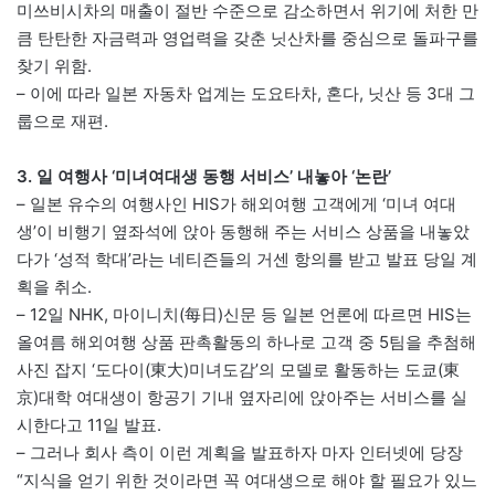
미쓰비시차의 매출이 절반 수준으로 감소하면서 위기에 처한 만
큼 탄탄한 자금력과 영업력을 갖춘 닛산차를 중심으로 돌파구를
찾기 위함.
– 이에 따라 일본 자동차 업계는 도요타차, 혼다, 닛산 등 3대 그
룹으로 재편.
3. 일 여행사 ‘미녀여대생 동행 서비스’ 내놓아 ‘논란’
– 일본 유수의 여행사인 HIS가 해외여행 고객에게 ‘미녀 여대
생’이 비행기 옆좌석에 앉아 동행해 주는 서비스 상품을 내놓았
다가 ‘성적 학대’라는 네티즌들의 거센 항의를 받고 발표 당일 계
획을 취소.
– 12일 NHK, 마이니치(每日)신문 등 일본 언론에 따르면 HIS는
올여름 해외여행 상품 판촉활동의 하나로 고객 중 5팀을 추첨해
사진 잡지 ‘도다이(東大)미녀도감’의 모델로 활동하는 도쿄(東
京)대학 여대생이 항공기 기내 옆자리에 앉아주는 서비스를 실
시한다고 11일 발표.
– 그러나 회사 측이 이런 계획을 발표하자 마자 인터넷에 당장
“지식을 얻기 위한 것이라면 꼭 여대생으로 해야 할 필요가 있느