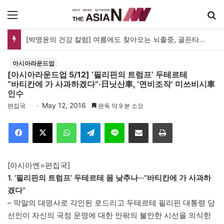
메뉴
[박명윤의 건강 칼럼] 여름에도 찾아오는 뇌졸중, 골든타임을 지켜라
아시아라운드업
[아시아라운드업 5/12] ‘필리핀의 트럼프’ 두테르테
“바티칸에 가 사과하겠다”·日닛산車, ‘연비조작’ 미쓰비시車
인수
May 12, 2016
편집국
완독 약 9 분 소요
Facebook
X
WhatsApp
Telegram
Line
이메일
인쇄
[아시아엔=편집국]
1. ‘필리핀의 트럼프’ 두테르테 몸 낮추나···”바티칸에 가 사과하
겠다”
– 막말의 대명사로 각인된 로드리고 두테르테 필리핀 대통령 당
선인이 자신의 국정 운영에 대한 안팎의 불안한 시선을 의식한