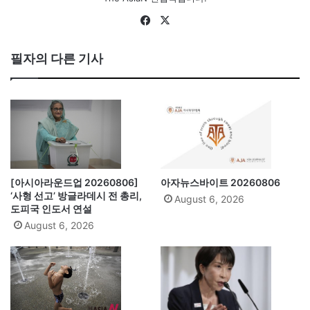
Fa
X
ce
bo
필자의 다른 기사
ok
[아시아라운드업 20260806]
아자뉴스바이트 20260806
‘사형 선고’ 방글라데시 전 총리,
August 6, 2026
도피국 인도서 연설
August 6, 2026